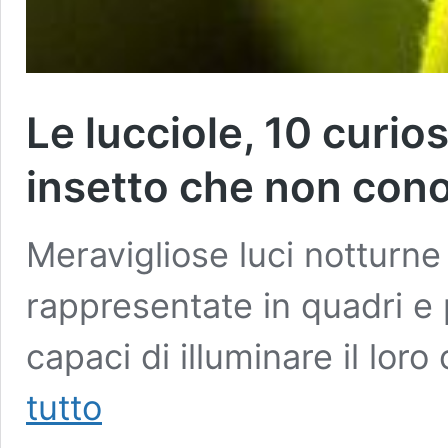
Le lucciole, 10 curi
insetto che non con
Meravigliose luci notturne
rappresentate in quadri e p
capaci di illuminare il lor
Le
tutto
lucciole,
10