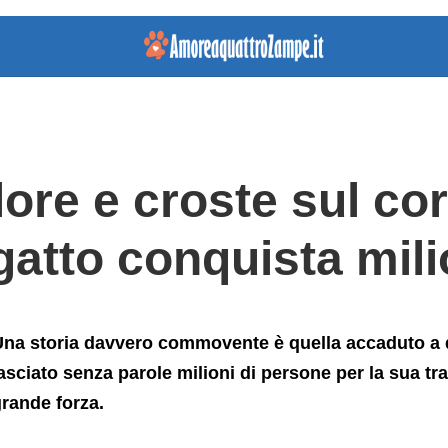
tto+conquista+milioni+di+utenti
lore e croste sul cor
gatto conquista mili
na storia davvero commovente è quella accaduto a 
asciato senza parole milioni di persone per la sua tr
rande forza.