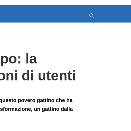
y
po: la
s
q
h
oni di utenti
e
questo povero gattino che ha
asformazione, un gattino dalla