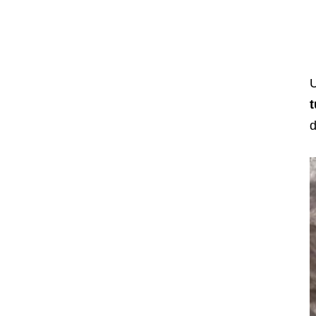
U
t
d