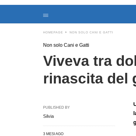
Viveva+tra+dolore+e+croste+sul+corpo%3A+la+rinascita+del+ga
amoreaquattrozampeit
/altri-
animali/viveva-
tra-
dolore-
HOMEPAGE
NON SOLO CANI E GATTI
e-
croste-
sul-
Non solo Cani e Gatti
corpo-
la-
Viveva tra do
rinascita-
del-
gatto-
rinascita del 
conquista-
milioni-
di-
utenti/213115/amp/
U
PUBLISHED BY
l
Silvia
g
3 MESI AGO