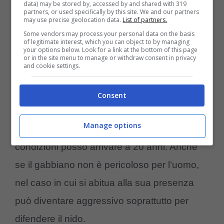
data) may be stored by, accessed by and shared with 319
nidi di gabbiano, prima che schiudano,
partners, or used specifically by this site. We and our partners
may use precise geolocation data.
List of partners.
sia da parte di privati che di
Some vendors may process your personal data on the basis
amministratori di condominio.
of legitimate interest, which you can object to by managing
your options below. Look for a link at the bottom of this page
or in the site menu to manage or withdraw consent in privacy
and cookie settings.
Negli altri periodi, ci sono alcune precauzioni
che i cittadini possono prendere per arginare
Consent
la presenza dei gabbiani che hanno una
Manage options
durata di vita media di 10-15 anni e in alcune
condizioni posso arrivare a 20 anni. Anche
se il gabbiano non è pericoloso per l’uomo,
nel caso in cui si abitua alla sua presenza
può diventare aggressivo soprattutto per
difendere il nido.