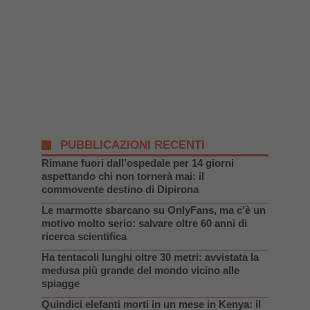
PUBBLICAZIONI RECENTI
Rimane fuori dall’ospedale per 14 giorni
aspettando chi non tornerà mai: il
commovente destino di Dipirona
Le marmotte sbarcano su OnlyFans, ma c’è un
motivo molto serio: salvare oltre 60 anni di
ricerca scientifica
Ha tentacoli lunghi oltre 30 metri: avvistata la
medusa più grande del mondo vicino alle
spiagge
Quindici elefanti morti in un mese in Kenya: il