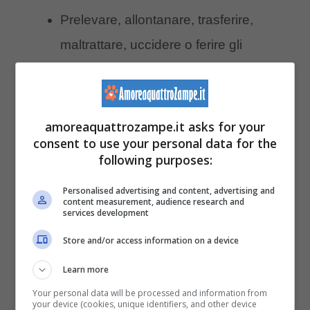
Prelevare, allontanare, trasferire,
maltrattare, uccidere o ferire gli
animali;
Impedire ai genitori di accudire i
nidiacei, portare loro cibo, avvicinarli e
amoreaquattrozampe.it asks for your
consent to use your personal data for the
somministrare le cure parentali, o
following purposes:
introdurre o liberare animali che
Personalised advertising and content, advertising and
possano arrecare loro danno;
content measurement, audience research and
services development
Distruggere il nido prima del naturale
Store and/or access information on a device
allontanamento di tutti gli animali.
E’ però possibile asportare e
Learn more
distruggere le uova (e solo quelle) dai
Your personal data will be processed and information from
your device (cookies, unique identifiers, and other device