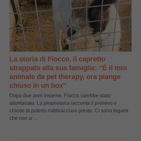
La storia di Fiocco, il capretto
strappato alla sua famiglia: “È il mio
animale da pet therapy, ora piange
chiuso in un box”
Dopo due anni insieme, Fiocco sarebbe stato
allontanato. La proprietaria racconta il prelievo e
chiede di poterlo riabbracciare presto. Ci sono legami
che non si …