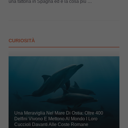
una fattoria in Spagna ed è la cosa più …
CURIOSITÀ
Una Meraviglia Nel Mare Di Ostia: Oltre 400
Delfini Vivono E Mettono Al Mondo I Loro
Cuccioli Davanti Alle Coste Romane