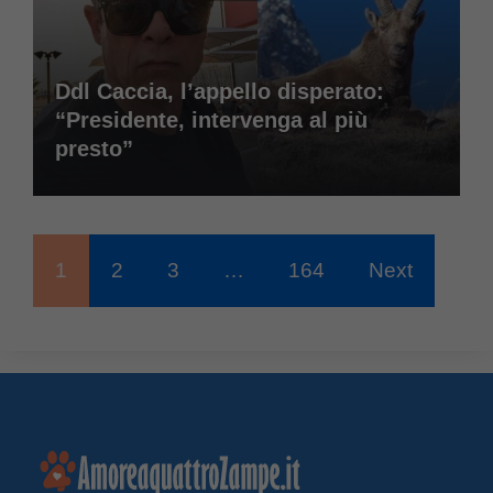
Ddl Caccia, l’appello disperato:
“Presidente, intervenga al più
presto”
1
2
3
…
164
Next