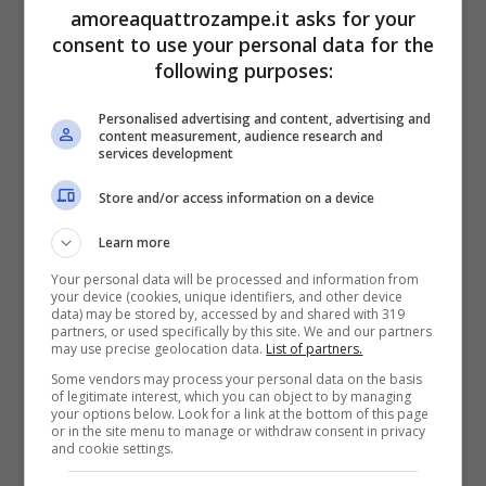
amoreaquattrozampe.it asks for your
consent to use your personal data for the
following purposes:
Personalised advertising and content, advertising and
content measurement, audience research and
services development
Store and/or access information on a device
James Bond e il divieto più
Learn more
assurdo: l’agente 007 non può avere
un cane
Your personal data will be processed and information from
your device (cookies, unique identifiers, and other device
data) may be stored by, accessed by and shared with 319
partners, or used specifically by this site. We and our partners
may use precise geolocation data.
List of partners.
Some vendors may process your personal data on the basis
of legitimate interest, which you can object to by managing
your options below. Look for a link at the bottom of this page
or in the site menu to manage or withdraw consent in privacy
and cookie settings.