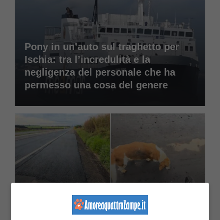
Pony in un’auto sul traghetto per
Ischia: tra l’incredulità e la
negligenza del personale che ha
permesso una cosa del genere
Due cani vagavano per strada
rischiando la vita: salvati
dall’intervento di un ciclista