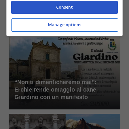
“La natura non si festeggia con i
Consent
fucili”: bufera sul festival della
caccia nel Cilento
Manage options
“Non ti dimenticheremo mai”:
Erchie rende omaggio al cane
Giardino con un manifesto