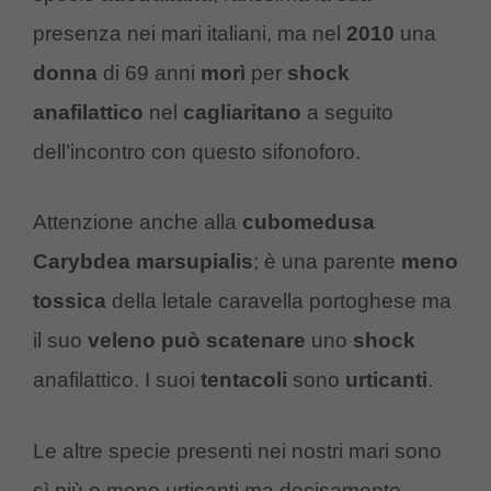
presenza nei mari italiani, ma nel
2010
una
donna
di 69 anni
morì
per
shock
anafilattico
nel
cagliaritano
a seguito
dell’incontro con questo sifonoforo.
Attenzione anche alla
cubomedusa
Carybdea marsupialis
; è una parente
meno
tossica
della letale caravella portoghese ma
il suo
veleno
può
scatenare
uno
shock
anafilattico. I suoi
tentacoli
sono
urticanti
.
Le altre specie presenti nei nostri mari sono
sì più o meno urticanti ma decisamente