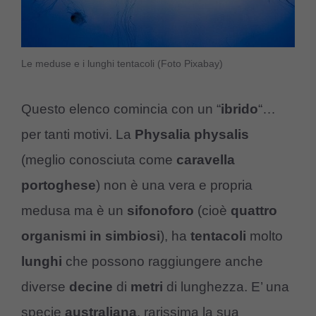
Le meduse e i lunghi tentacoli (Foto Pixabay)
Questo elenco comincia con un “
ibrido
“…
per tanti motivi. La
Physalia physalis
(meglio conosciuta come
caravella
portoghese
) non è una vera e propria
medusa ma è un
sifonoforo
(cioè
quattro
organismi in simbiosi
), ha
tentacoli
molto
lunghi
che possono raggiungere anche
diverse
decine
di
metri
di lunghezza. E’ una
specie
australiana
, rarissima la sua