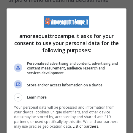
meno pericolose.
Un’altra specie da
evitare
e proveniente dal
amoreaquattrozampe.it asks for your
Mar Rosso attraverso il Canale di Suez è la
consent to use your personal data for the
following purposes:
Rhopilema nomadica
,
grande
medusa
nomade
.
Tentacoli
che possono superare i
Personalised advertising and content, advertising and
content measurement, audience research and
due metri
di lunghezza e
punture
services development
dolorosissime
sono le caratteristiche
Store and/or access information on a device
peculiari della
Pelagia noctiluca
, la specie
Learn more
più
diffusa
e comune del
Mar Mediterraneo
.
Your personal data will be processed and information from
your device (cookies, unique identifiers, and other device
Si tratta della specie animale che più procura
data) may be stored by, accessed by and shared with 319
partners, or used specifically by this site. We and our partners
irritazioni ai bagnanti.
may use precise geolocation data.
List of partners.