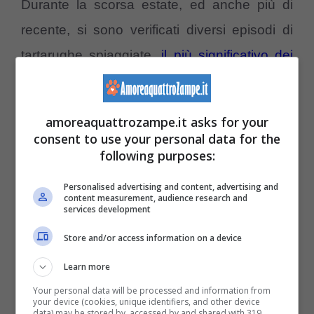
Durante la scorsa estate, ed anche più di
recente, si sono verificati diversi episodi di
tartarughe spiaggiate,
il più significativo dei
quali è avvenuto sempre in zona
durante lo
scorso mese di ottobre, quando circa una
amoreaquattrozampe.it asks for your
trentina di esemplari di Caretta Caretta era
consent to use your personal data for the
following purposes:
giunta sulle spiagge adriatiche priva di vita.
Ed anche in quell’occasione Fondazione
Personalised advertising and content, advertising and
content measurement, audience research and
Riccione si era attivata immediatamente.
services development
Store and/or access information on a device
Learn more
Your personal data will be processed and information from
your device (cookies, unique identifiers, and other device
data) may be stored by, accessed by and shared with 319