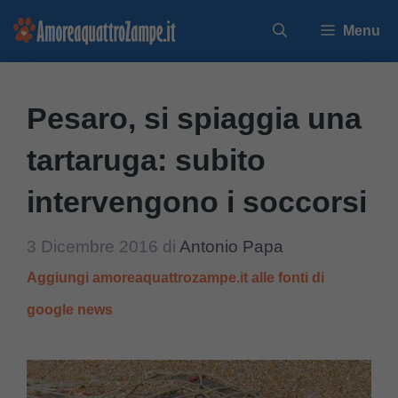
Vai
Menu
al
contenuto
Pesaro, si spiaggia una
tartaruga: subito
intervengono i soccorsi
3 Dicembre 2016
di
Antonio Papa
Aggiungi amoreaquattrozampe.it alle fonti di
google news