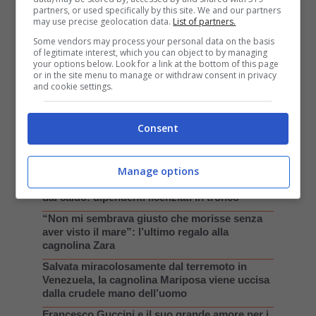
partners, or used specifically by this site. We and our partners
may use precise geolocation data.
List of partners.
Some vendors may process your personal data on the basis
of legitimate interest, which you can object to by managing
your options below. Look for a link at the bottom of this page
or in the site menu to manage or withdraw consent in privacy
and cookie settings.
Consent
PUBBLICAZIONI RECENTI
Manage options
Cacciano via un cane che voleva solo ripararsi
dal caldo: dipendenti licenziati in tronco
“Non mi sembrava giusto che morisse senza
aver visto il mare”: l’ultimo regalo alla
cagnolina Zara
Salvata miracolosamente dal terremoto in
Venezuela, la cagnolina Mariposa viene uccisa
dalla crudele mano dell’uomo
Francesco Guccini e il suo grande amore per i