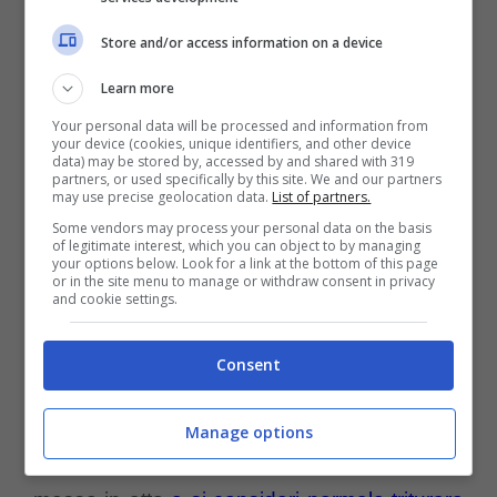
garantirebbe lor maggiori diritti.
Store and/or access information on a device
Learn more
Gli stessi che vengono riservati
Your personal data will be processed and information from
comunemente a cani o gatti. Tutto questo
your device (cookies, unique identifiers, and other device
data) may be stored by, accessed by and shared with 319
potrebbe significare la fine di numerose
partners, or used specifically by this site. We and our partners
may use precise geolocation data.
List of partners.
scempiaggini, come ad esempio la
Some vendors may process your personal data on the basis
of legitimate interest, which you can object to by managing
castrazione dei polli allo scopo di farli
your options below. Look for a link at the bottom of this page
or in the site menu to manage or withdraw consent in privacy
diventare capponi e che causa loro grande
and cookie settings.
sofferenza. “La Legge impone l’uccisione
Consent
degli animali da macello senza farli soffrire,
ma in un Paese cosiddetto ‘civile’ come il
Manage options
nostro trovo assurdo che tutto ciò non venga