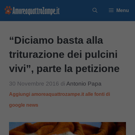
Vai
Menu
al
contenuto
“Diciamo basta alla
triturazione dei pulcini
vivi”, parte la petizione
30 Novembre 2016
di
Antonio Papa
Aggiungi amoreaquattrozampe.it alle fonti di
google news