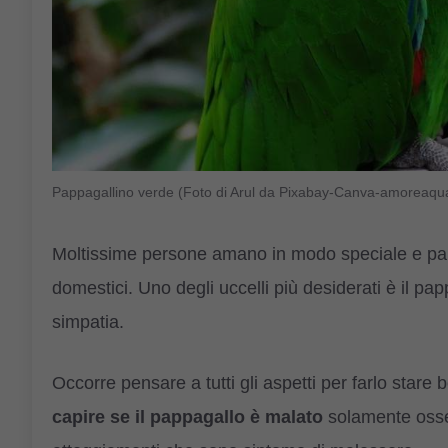
Pappagallino verde (Foto di Arul da Pixabay-Canva-amoreaqua
Moltissime persone amano in modo speciale e parti
domestici. Uno degli uccelli più desiderati è il pa
simpatia.
Occorre pensare a tutti gli aspetti per farlo stare
capire se il pappagallo è malato
solamente osse