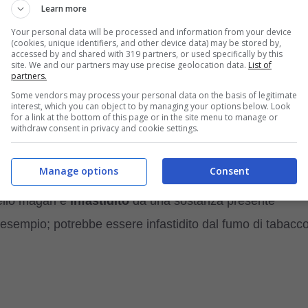
Learn more
Your personal data will be processed and information from your device
per liberare le narici. Se gli starnuti, però, si verificano
(cookies, unique identifiers, and other device data) may be stored by,
accessed by and shared with 319 partners, or used specifically by this
raffreddore.
site. We and our partners may use precise geolocation data.
List of
partners.
Some vendors may process your personal data on the basis of legitimate
interest, which you can object to by managing your options below. Look
e WHATSAPP
e ricevi ogni giorno storie e
for a link at the bottom of this page or in the site menu to manage or
withdraw consent in privacy and cookie settings.
Manage options
Consent
ello magari è
infastidito
da una sostanza presente
esempio; potrebbe essere infastidito dal fumo di tabacc