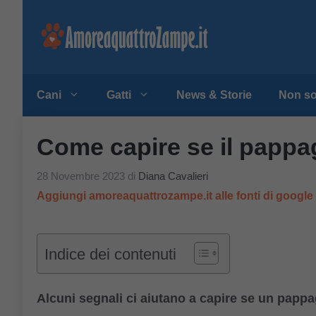
Vai
al
contenuto
Cani
Gatti
News & Storie
Non so
Come capire se il pappaga
28 Novembre 2023
di
Diana Cavalieri
Aggiungi amoreaquattrozampe.it alle fonti di googl
Indice dei contenuti
Alcuni segnali ci aiutano a capire se un pappa