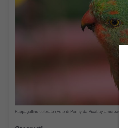
Pappagallino colorato (Foto di Penny da Pixabay-amoreaquatt