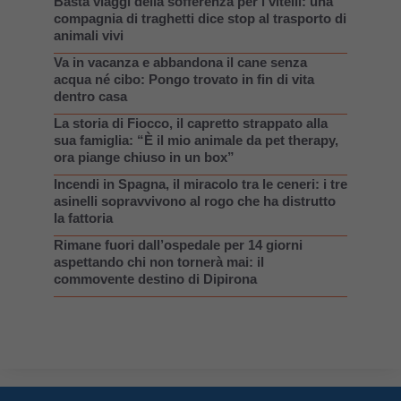
Basta viaggi della sofferenza per i vitelli: una
compagnia di traghetti dice stop al trasporto di
animali vivi
Va in vacanza e abbandona il cane senza
acqua né cibo: Pongo trovato in fin di vita
dentro casa
La storia di Fiocco, il capretto strappato alla
sua famiglia: “È il mio animale da pet therapy,
ora piange chiuso in un box”
Incendi in Spagna, il miracolo tra le ceneri: i tre
asinelli sopravvivono al rogo che ha distrutto
la fattoria
Rimane fuori dall’ospedale per 14 giorni
aspettando chi non tornerà mai: il
commovente destino di Dipirona