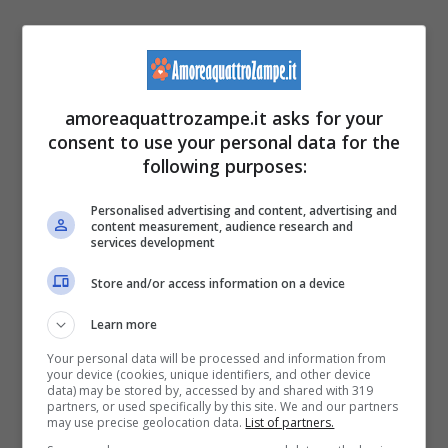
Coniglio Ariete
amoreaquattrozampe.it asks for your
consent to use your personal data for the
following purposes:
Personalised advertising and content, advertising and
content measurement, audience research and
services development
Store and/or access information on a device
Learn more
Your personal data will be processed and information from
(foto Pixabay)
your device (cookies, unique identifiers, and other device
data) may be stored by, accessed by and shared with 319
partners, or used specifically by this site. We and our partners
may use precise geolocation data.
List of partners.
Il
coniglio Ariete
, sia il piccolo che il nano, è