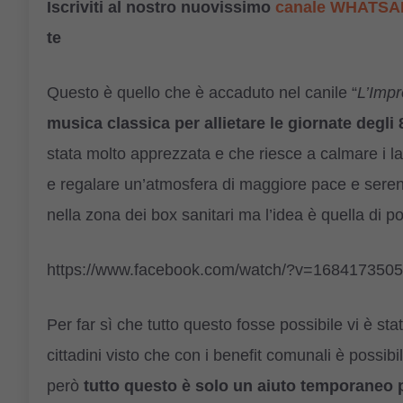
Iscriviti al nostro nuovissimo
canale WHATSA
te
Questo è quello che è accaduto nel canile “
L’Impr
musica classica per allietare le giornate degli 
stata molto apprezzata e che riesce a calmare i latr
e regalare un’atmosfera di maggiore pace e sereni
nella zona dei box sanitari ma l’idea è quella di por
https://www.facebook.com/watch/?v=168417350
Per far sì che tutto questo fosse possibile vi è s
cittadini visto che con i benefit comunali è possi
però
tutto questo è solo un aiuto temporaneo p