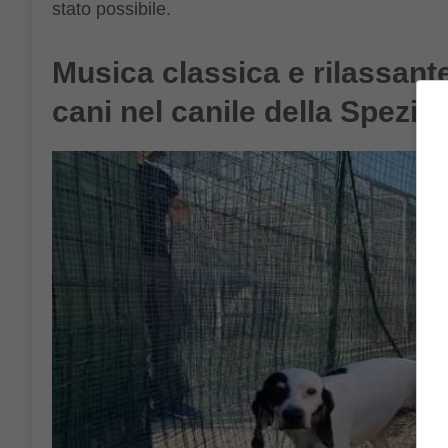
stato possibile.
Musica classica e rilassante
cani nel canile della Spezia