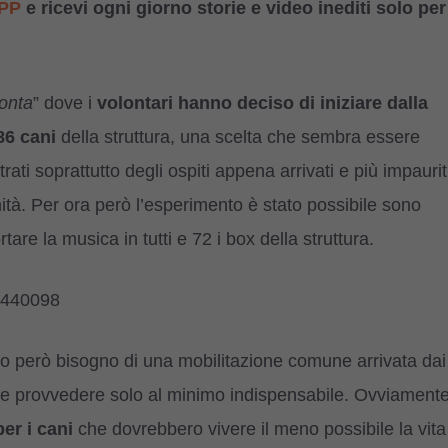
PP
e ricevi ogni giorno storie e video inediti solo per
onta
” dove i
volontari hanno deciso di iniziare dalla
86 cani
della struttura, una scelta che sembra essere
ati soprattutto degli ospiti appena arrivati e più impaurit
tà. Per ora però l’esperimento è stato possibile sono
tare la musica in tutti e 72 i box della struttura.
5440098
tato però bisogno di una mobilitazione comune arrivata dai
bile provvedere solo al minimo indispensabile. Ovviament
er i cani
che dovrebbero vivere il meno possibile la vita