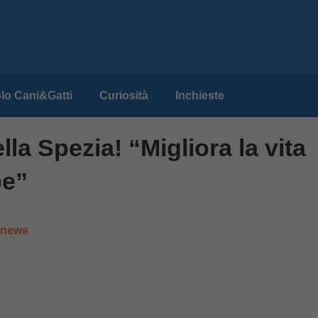
lo Cani&Gatti
Curiosità
Inchieste
la Spezia! “Migliora la vita
pe”
e news