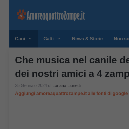
Vai
al
contenuto
Cani
Gatti
News & Storie
Non so
Che musica nel canile del
dei nostri amici a 4 zam
25 Gennaio 2024
di
Loriana Lionetti
Aggiungi amoreaquattrozampe.it alle fonti di googl