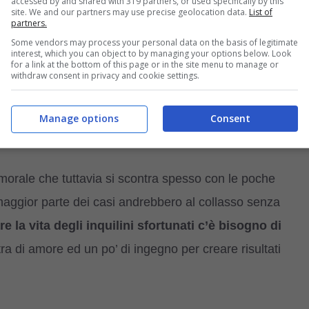
accessed by and shared with 319 partners, or used specifically by this
site. We and our partners may use precise geolocation data.
List of
partners.
Some vendors may process your personal data on the basis of legitimate
interest, which you can object to by managing your options below. Look
for a link at the bottom of this page or in the site menu to manage or
withdraw consent in privacy and cookie settings.
Manage options
Consent
attrozampe.it)
o morale che tuttavia si scontra spesso con le poche
la maggior parte dei casi andrebbero al collasso senza
re la vita degli inquilini sfortunati c’è bisogno di
ra di amore ed un po’ di ingegno per creare risultati