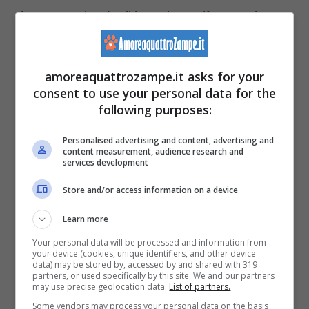
hanno anche degli inserti catarifrangenti
ideali per il buio.
amoreaquattrozampe.it asks for your
Ovviamente, è suggerito di optare per borse
consent to use your personal data for the
following purposes:
comode soprattutto per i cani anche in base
alle necessità o l’impiego: quelle da
Personalised advertising and content, advertising and
content measurement, audience research and
passeggiate o per lunghi viaggi. In questa
services development
galleria che vi proponiamo c’è l’imbarazzo
Store and/or access information on a device
della scelta: dalla cesta minimale, alla
Learn more
borsetta più classica da passeggiata in città
Your personal data will be processed and information from
your device (cookies, unique identifiers, and other device
passando per quella elegante anche di
data) may be stored by, accessed by and shared with 319
partners, or used specifically by this site. We and our partners
marca, ci sono le borse più sportive come
may use precise geolocation data.
List of partners.
Some vendors may process your personal data on the basis
anche quella a tracollo oppure a forma di