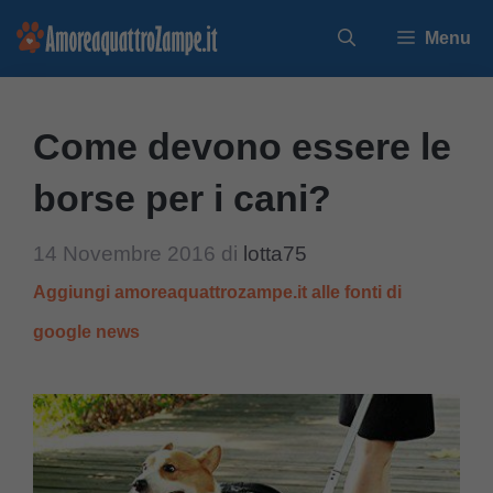
Vai
Menu
al
contenuto
Come devono essere le
borse per i cani?
14 Novembre 2016
di
lotta75
Aggiungi amoreaquattrozampe.it alle fonti di
google news