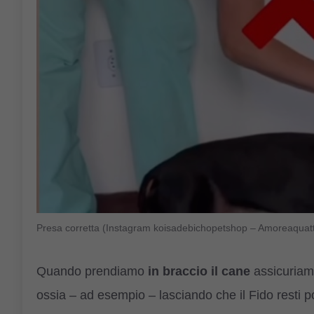
Presa corretta (Instagram koisadebichopetshop – Amoreaquat
Quando prendiamo
in braccio il cane
assicuriam
ossia – ad esempio – lasciando che il Fido resti p