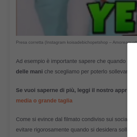
Presa corretta (Instagram koisadebichopetshop – Amoreaquat
Ad esempio è importante sapere che quando pren
delle mani
che scegliamo per poterlo sollevare pu
Se vuoi saperne di più, leggi il nostro appro
media o grande taglia
Come si evince dal filmato condiviso sui social ne
evitare rigorosamente quando si desidera sollevare