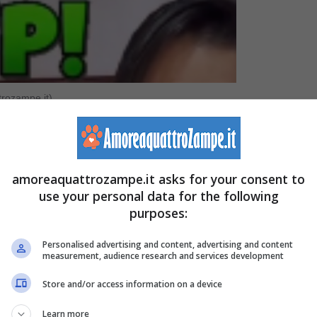
trozampe.it)
diamo in braccio il cane anche una semplice
posizione
ò provocare dei seri danni alla sua spina dorsale.
amoreaquattrozampe.it asks for your consent to
use your personal data for the following
fondimento sul tema>>>
Come solevare un cane di
purposes:
Personalised advertising and content, advertising and content
measurement, audience research and services development
twork in questi giorni ci sono almeno 3-4 prese da
Store and/or access information on a device
 il proprio Fido. Sarebbe preferibile quindi scegliere
Learn more