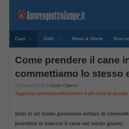
Vai
al
contenuto
Cani
Gatti
News & Storie
Non so
Come prendere il cane in
commettiamo lo stesso 
6 Gennaio 2025
di
Giada Ciliberto
Aggiungi amoreaquattrozampe.it alle fonti di googl
Solo in un modo possiamo evitare di commette
prendere in braccio il cane nel modo giusto.