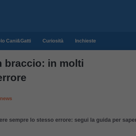
lo Cani&Gatti
Curiosità
Inchieste
 braccio: in molti
errore
e news
re sempre lo stesso errore: segui la guida per sape