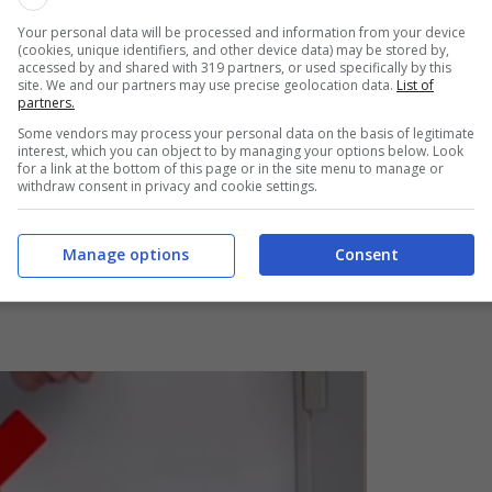
, ossia quella che prevedere che le nostre mani rimangan
Your personal data will be processed and information from your device
alla parte bassa della pancia (vedi come mostrato in
(cookies, unique identifiers, and other device data) may be stored by,
accessed by and shared with 319 partners, or used specifically by this
site. We and our partners may use precise geolocation data.
List of
partners.
Some vendors may process your personal data on the basis of legitimate
comuni
interest, which you can object to by managing your options below. Look
for a link at the bottom of this page or in the site menu to manage or
withdraw consent in privacy and cookie settings.
dolo in modo scorreto, le prese sbagliate possono
ra gli errori più comuni quando si tratta di prendere in
Manage options
Consent
 sollevare il cane per lo spazio soprastante la
collottola