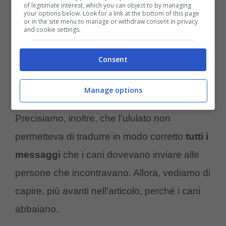
of legitimate interest, which you can object to by managing
da subito capito che non poteva funzionare
your options below. Look for a link at the bottom of this page
or in the site menu to manage or withdraw consent in privacy
and cookie settings.
nel rapporto con noi. Un grande
passo
evolutivo
per gli animali, desiderosi di
Consent
instaurare un’amicizia con i loro padroni
uomini.
Manage options
Precisiamo, inoltre, che l’ululato non
permetteva di tradurre in modo corretto
tutti i
messaggi
che i cani dovevano inviare alle
persone che incontravano. Allora, vediamo di
capire, più avanti nell’articolo, perché i cani
abbaiano.