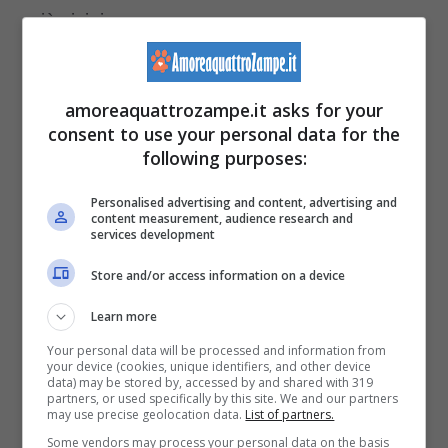
più vicini.
Il motivo di differenze tra cane e lupo
amoreaquattrozampe.it asks for your
nell’abbaiare, quindi, risiede nell’
evoluzione
consent to use your personal data for the
following purposes:
dei cani
, che si sono mano a mano
differenziati molto dagli antenati lupi.
Anche i
Personalised advertising and content, advertising and
content measurement, audience research and
lupi sentono la mancanza degli esseri umani
,
services development
proprio come i cani, e tendono a non colpire
Store and/or access information on a device
molto le persone. Ma le differenze restano.
Learn more
Your personal data will be processed and information from
Per comunicare e interagire nel miglior modo
your device (cookies, unique identifiers, and other device
data) may be stored by, accessed by and shared with 319
partners, or used specifically by this site. We and our partners
con gli umani,
i cani hanno abbandonato
may use precise geolocation data.
List of partners.
l’ululato a favore dell’abbaio
, perché hanno
Some vendors may process your personal data on the basis