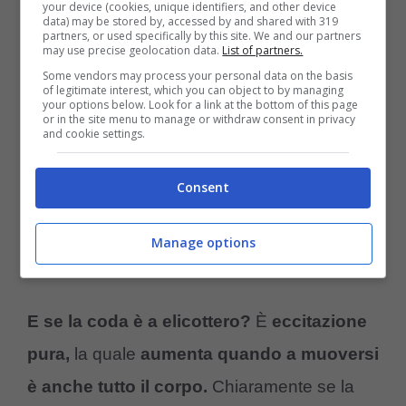
sintomo di emozioni positive,
come
your device (cookies, unique identifiers, and other device
data) may be stored by, accessed by and shared with 319
contentezza e rilassamento se incontra
partners, or used specifically by this site. We and our partners
may use precise geolocation data.
List of partners.
persone amate o cagnolini amici. Soprattutto
Some vendors may process your personal data on the basis
of legitimate interest, which you can object to by managing
sono bravi a percepire questo negli altri
your options below. Look for a link at the bottom of this page
or in the site menu to manage or withdraw consent in privacy
animali. Al contrario,
se la tendenza è a
and cookie settings.
sinistra, l’emozione è negativa e
Consent
contraddistinta da stress.
Diversi studi
mostrano che gli altri cani reagiscono con
Manage options
ansia a ciò.
E se la coda è a elicottero?
È
eccitazione
pura,
la quale
aumenta quando a muoversi
è anche tutto il corpo.
Chiaramente se la