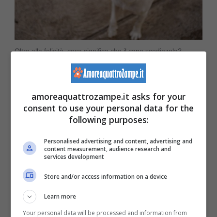
Oltre alla felicità, cosa significa che il cane scodinzola?-
Amoreaquattrozampe.it
amoreaquattrozampe.it asks for your
Se la
coda
è in
posizione “neutrale”
vuol
consent to use your personal data for the
dire che c’è rilassamento se il movimento è
following purposes:
ampio e diffuso, la sua posizione varia di
Personalised advertising and content, advertising and
content measurement, audience research and
poco tra le razze, ad esempio i cani con pelo
services development
riccio la mettono “più alta”.
Store and/or access information on a device
Learn more
Mentre se tende a
scodinzolare a destra, è
Your personal data will be processed and information from