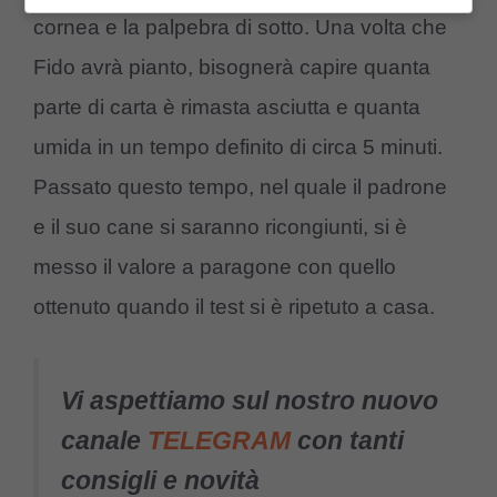
cornea e la palpebra di sotto. Una volta che
Fido avrà pianto, bisognerà capire quanta
parte di carta è rimasta asciutta e quanta
umida in un tempo definito di circa 5 minuti.
Passato questo tempo, nel quale il padrone
e il suo cane si saranno ricongiunti, si è
messo il valore a paragone con quello
ottenuto quando il test si è ripetuto a casa.
Vi aspettiamo sul nostro nuovo
canale
TELEGRAM
con tanti
consigli e novità