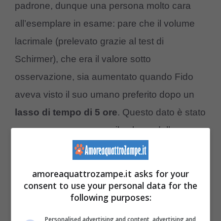
padrone, dunque una persona molto cara
all’esemplare in esame: pare che il volume
lacrimale (prelevato grazie al test di
Schirmer), che era il valore sotto
osservazione, sia aumentato quando Fido
aveva visto il suo umano preferito dopo un
lasso di tempo di 5 ore
. Questo dato è stato
messo a paragone con il volume delle
lacrime prodotto dal medesimo cane quando
ha incontrato una persona nuova,
amoreaquattrozampe.it asks for your
sconosciuta ed effettivamente era
consent to use your personal data for the
following purposes:
decisamente inferiore all’altro.
Personalised advertising and content, advertising and