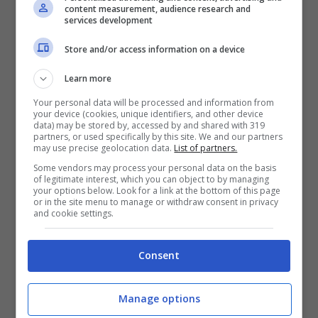
content measurement, audience research and
services development
Iscriviti al nostro nuovissimo
Store and/or access information on a device
canale WHATSAPP
e ricevi
Learn more
ogni giorno storie e video
Your personal data will be processed and information from
inediti solo per te
your device (cookies, unique identifiers, and other device
data) may be stored by, accessed by and shared with 319
partners, or used specifically by this site. We and our partners
may use precise geolocation data.
List of partners.
Come funziona il test per
Some vendors may process your personal data on the basis
of legitimate interest, which you can object to by managing
prelevare le lacrime
your options below. Look for a link at the bottom of this page
or in the site menu to manage or withdraw consent in privacy
and cookie settings.
Il test che rileva la quantità (volume) di
Consent
lacrime prodotte dal nostro amico a quattro
zampe consiste in una striscia di carta
Manage options
assorbente, che si deve posizionare tra la