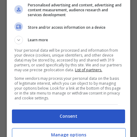
Personalised advertising and content, advertising and
ricerca sembrano indirizzarsi nello sfruttare
content measurement, audience research and
services development
l’olfatto del cane per individuare patologie
Store and/or access information on a device
umane come ad esempio i cani guida capaci
Learn more
di
fiutare le variazioni di zucchero
nel
Your personal data will be processed and information from
sangue in casi di persone affette dal diabete,
your device (cookies, unique identifiers, and other device
data) may be stored by, accessed by and shared with 319
opppure i tumori
per un nuovo tipo di
partners, or used specifically by this site. We and our partners
may use precise geolocation data.
List of partners.
diagnosi precoce.
Some vendors may process your personal data on the basis
of legitimate interest, which you can object to by managing
your options below. Look for a link at the bottom of this page
or in the site menu to manage or withdraw consent in privacy
COME EDUCARE IL CANE
and cookie settings.
Consent
Manage options