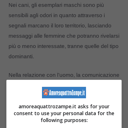
Nei cani, gli esemplari maschi sono più
sensibili agli odori in quanto attraverso i
segnali marcano il loro territorio, lasciando
messaggi alle femmine che potranno rivelarsi
più o meno interessate, tranne quelle del tipo
dominanti.
Nella relazione con l’uomo, la comunicazione
attraverso l’olfatto è più complessa. Quando
un cane annusa una persona può capire lo
stato emotivo, se si tratta di un uomo o di una
amoreaquattrozampe.it asks for your
consent to use your personal data for the
donna e molti altri dati importanti per
following purposes:
l’animale. Recentemente, i nuovi confini della