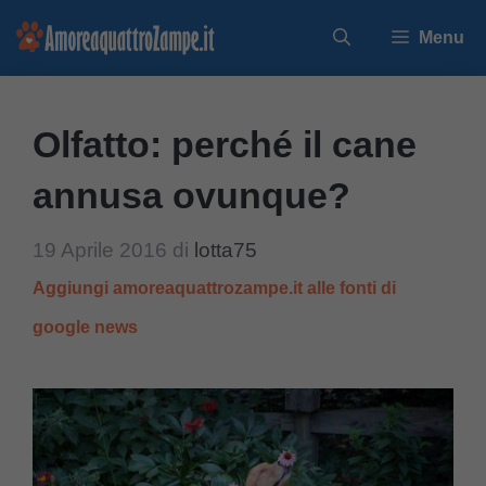
Vai
Menu
al
contenuto
Olfatto: perché il cane
annusa ovunque?
19 Aprile 2016
di
lotta75
Aggiungi amoreaquattrozampe.it alle fonti di
google news