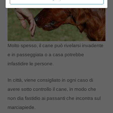
Molto spesso, il cane può rivelarsi invadente
e in passeggiata o a casa potrebbe
infastidire le persone.
In città, viene consigliato in ogni caso di
avere sotto controllo il cane, in modo che
non dia fastidio ai passanti che incontra sul
marciapiede.