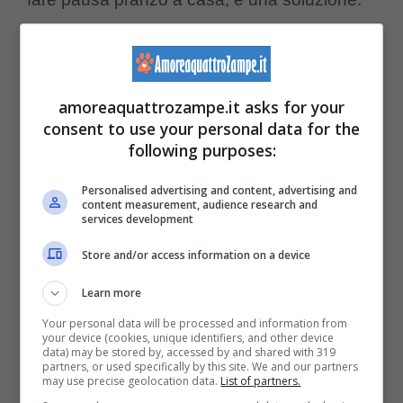
Se non si riesce, si chiede
l’ausilio di una
dog walker
per fare una passeggiata
durante il giorno. Ancora c’è
l’asilo per i cani
amoreaquattrozampe.it asks for your
consent to use your personal data for the
se è un esemplare socievole.
In ogni caso,
following purposes:
consultare sempre con cura le recensioni.
Personalised advertising and content, advertising and
Ma lo si può lasciare solo per un intero fine
content measurement, audience research and
services development
settimana?
Store and/or access information on a device
Learn more
Your personal data will be processed and information from
your device (cookies, unique identifiers, and other device
data) may be stored by, accessed by and shared with 319
partners, or used specifically by this site. We and our partners
may use precise geolocation data.
List of partners.