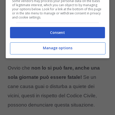
Some vendors may process your personal data on the basis
of legitimate interest, which you can object to by managing
your options below. Look for a link at the bottom of this page
or in the site menu to manage or withdraw consent in privacy
and cookie settings.
Consent
La scelta di lasciare da solo il mio cane è sofferta, cosa fare-
Manage options
Amoreaquattrozampe.it
Ovvio che
non lo si può fare, anche una
sola giornate può essere fatale!
Se un
cane causa guai o disturba a quiete dei
vicini, questi in rispetto del Codice Civile,
possono denunciare questa situazione.