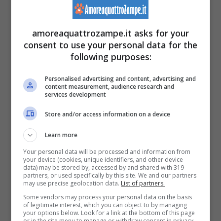
Uno dei principali motivi per cui una palla di
pelo possa seguirci per strada è perché è
amoreaquattrozampe.it asks for your
consent to use your personal data for the
affamata
. Un amico peloso che gira per
following purposes:
strada non ha un una casa o un padrone in
Personalised advertising and content, advertising and
quel momento, quindi non ha nessuno che lo
content measurement, audience research and
services development
nutra e che si prenda cura di lui. Nel
Store and/or access information on a device
momento in cui il cane non riesce a trovare
Learn more
cosa mangiare per strada
tende a seguirci
Your personal data will be processed and information from
fino a casa con la speranza che possa
your device (cookies, unique identifiers, and other device
data) may be stored by, accessed by and shared with 319
ricevere del cibo
.
partners, or used specifically by this site. We and our partners
may use precise geolocation data.
List of partners.
Some vendors may process your personal data on the basis
Ha bisogno di una casa
of legitimate interest, which you can object to by managing
your options below. Look for a link at the bottom of this page
or in the site menu to manage or withdraw consent in privacy