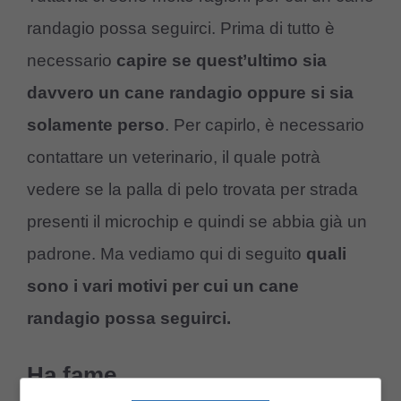
randagio possa seguirci. Prima di tutto è
necessario
capire se quest’ultimo sia
davvero un cane randagio oppure si sia
solamente perso
. Per capirlo, è necessario
contattare un veterinario, il quale potrà
vedere se la palla di pelo trovata per strada
presenti il microchip e quindi se abbia già un
padrone. Ma vediamo qui di seguito
quali
sono i vari motivi per cui un cane
randagio possa seguirci.
Ha fame