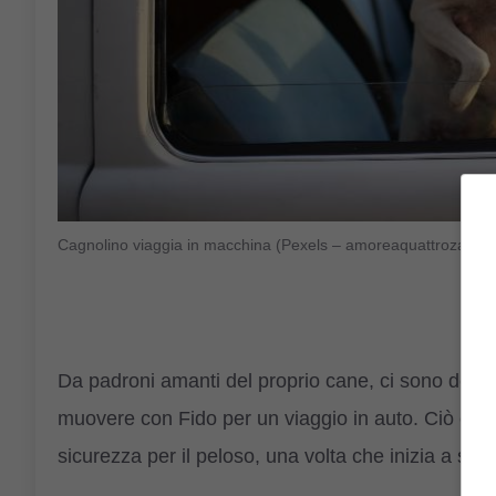
Cagnolino viaggia in macchina (Pexels – amoreaquattrozampe.
Da padroni amanti del proprio cane, ci sono delle
muovere con Fido per un viaggio in auto. Ciò che pi
sicurezza per il peloso, una volta che inizia a spo