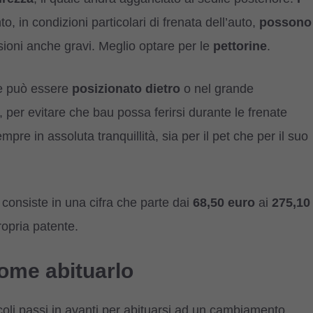
to, in condizioni particolari di frenata dell’auto,
possono
ioni anche gravi. Meglio optare per le
pettorine
.
ne può essere
posizionato
dietro
o nel grande
, per evitare che bau possa ferirsi durante le frenate
re in assoluta tranquillità, sia per il pet che per il suo
, consiste in una cifra che parte dai
68,50
euro
ai
275,10
ropria patente.
come abituarlo
coli passi in avanti per abituarsi ad un cambiamento,