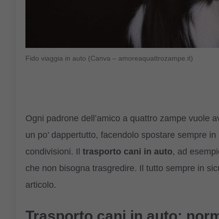
Fido viaggia in auto (Canva – amoreaquattrozampe.it)
Ogni padrone dell’amico a quattro zampe vuole aver
un po’ dappertutto, facendolo spostare sempre in 
condivisioni. Il
trasporto cani in auto
, ad esempio
che non bisogna trasgredire. Il tutto sempre in s
articolo.
Trasporto cani in auto: nor