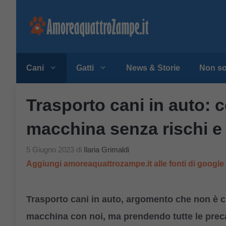
Vai
al
contenuto
Cani
Gatti
News & Storie
Non so
Trasporto cani in auto: c
macchina senza rischi e
5 Giugno 2023
di
Ilaria Grimaldi
Aggiungi amoreaquattrozampe.it alle fonti di googl
Trasporto cani in auto, argomento che non è ch
macchina con noi, ma prendendo tutte le preca