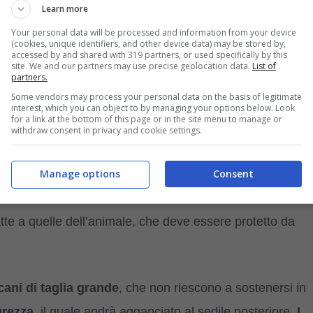
Learn more
stradali da rispettare se si vuole portare il proprio pet in
Your personal data will be processed and information from your device
 per
garantire massima sicurezza al cane
e anche a no
(cookies, unique identifiers, and other device data) may be stored by,
accessed by and shared with 319 partners, or used specifically by this
ano le severe regole stradali, le multe possono essere
site. We and our partners may use precise geolocation data.
List of
partners.
Some vendors may process your personal data on the basis of legitimate
interest, which you can object to by managing your options below. Look
for a link at the bottom of this page or in the site menu to manage or
withdraw consent in privacy and cookie settings.
re all’interno del suo
trasportino
omologato
, il quale
uto. Solo così il pet potrà muoversi nel perimetro di
Manage options
Consent
 di disturbare chi è alla guida.
te a quelle dell’animale, che deve essere protetto da
cani di taglia grande
, che non riescono a sostenersi in
urezza
, il quale andrà agganciato al sedile posteriore.
I