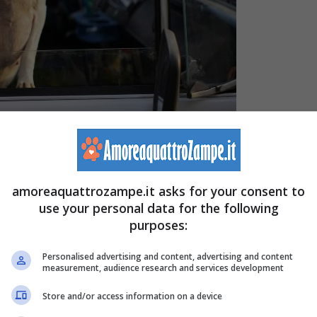
it)
amoreaquattrozampe.it asks for your consent to
use your personal data for the following
purposes:
 informazioni importanti da conoscere prima di potersi
Personalised advertising and content, advertising and content
ù conta, infatti, è il
benessere
psicofisico
e la
measurement, audience research and services development
starsi in un mezzo di trasporto.
Store and/or access information on a device