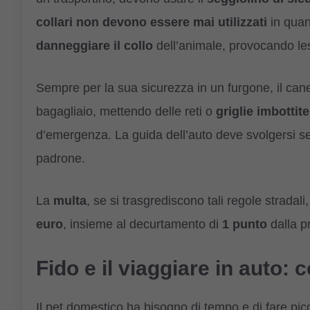
collari non devono essere mai utilizzati
in quan
danneggiare
il
collo
dell’animale, provocando les
Sempre per la sua sicurezza in un furgone, il ca
bagagliaio, mettendo delle reti o
griglie
imbottite
d’emergenza. La guida dell’auto deve svolgersi semp
padrone.
La
multa
, se si trasgrediscono tali regole stradali
euro
, insieme al decurtamento di
1
punto
dalla p
Fido e il viaggiare in auto: 
Il pet domestico ha bisogno di tempo e di fare pic