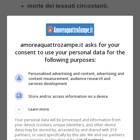
morte dei tessuti circostanti.
Complicazioni
Il morso di un ragno violino
,
può
amoreaquattrozampe.it asks for your
consent to use your personal data for the
comportare il
rischio di infezioni gravi
che
following purposes:
si diffondono facilmente dalla zona del morso
Personalised advertising and content, advertising and
e all’interno organismo.
content measurement, audience research and
services development
In alcuni casi, la reazione al veleno
può
Store and/or access information on a device
essere particolarmente forte, causando
Learn more
shock anafilattico
e portando a
difficoltà
Your personal data will be processed and information from
your device (cookies, unique identifiers, and other device
respiratorie
o persino al collasso.
data) may be stored by, accessed by and shared with 319
partners, or used specifically by this site. We and our partners
may use precise geolocation data.
List of partners.