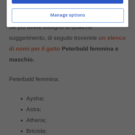
frequenza dei pasti
Manage options
Se poi avete bisogno di qualche
suggerimento, di seguito troverete
un elenco
di nomi per il gatto
Peterbald femmina e
maschio.
Peterbald femmina:
Aysha;
Astra;
Athena;
Briciola;