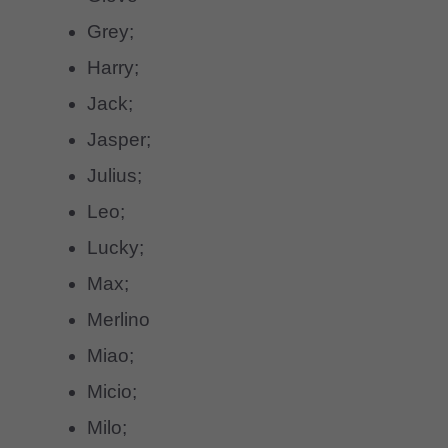
Grey;
Harry;
Jack;
Jasper;
Julius;
Leo;
Lucky;
Max;
Merlino
Miao;
Micio;
Milo;