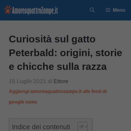
Vai
Menu
al
contenuto
Curiosità sul gatto
Peterbald: origini, storie
e chicche sulla razza
15 Luglio 2021
di
Ettore
Aggiungi amoreaquattrozampe.it alle fonti di
google news
Indice dei contenuti