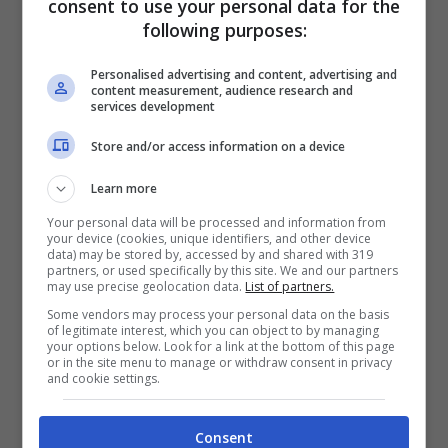
consent to use your personal data for the
comando;
following purposes:
qualsiasi nome tu possa scegliere,
Personalised advertising and content, advertising and
content measurement, audience research and
cerca di chiamare il gatto sempre
services development
con lo stesso nome;
Store and/or access information on a device
premia il gatto ogni volta che arriva
Learn more
quando si sente chiamare.
Your personal data will be processed and information from
your device (cookies, unique identifiers, and other device
data) may be stored by, accessed by and shared with 319
Questi sono s
olo alcuni consigli e non
partners, or used specifically by this site. We and our partners
may use precise geolocation data.
List of partners.
regole
, ognuno è libero di dare il nome che
Some vendors may process your personal data on the basis
of legitimate interest, which you can object to by managing
più gli piace.
your options below. Look for a link at the bottom of this page
or in the site menu to manage or withdraw consent in privacy
and cookie settings.
Potrebbe interessarti anche:
Alimentazione del Peterbald: cibi, dosi e
Consent