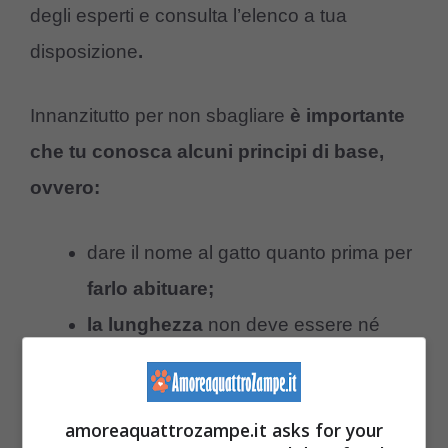
degli esperti e consulta l’elenco a tua
disposizione
.
Innanzitutto per non sbagliare
è importante
che tu conosca alcuni principi di base,
ovvero:
dare il nome al gatto quanto prima per
farlo abituare;
la lunghezza
non deve essere né
troppo lungo né troppo corto;
non creare confusione,
cerca di
amoreaquattrozampe.it asks for your
dargli un nome che non somigli ad un