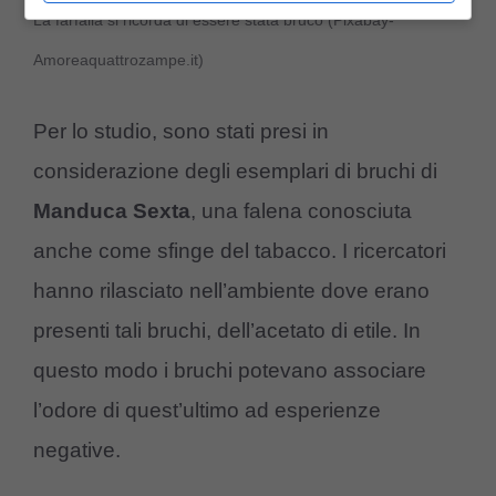
La farfalla si ricorda di essere stata bruco (Pixabay-
Amoreaquattrozampe.it)
Per lo studio, sono stati presi in
considerazione degli esemplari di bruchi di
Manduca Sexta
, una falena conosciuta
anche come sfinge del tabacco. I ricercatori
hanno rilasciato nell’ambiente dove erano
presenti tali bruchi, dell’acetato di etile. In
questo modo i bruchi potevano associare
l’odore di quest’ultimo ad esperienze
negative.