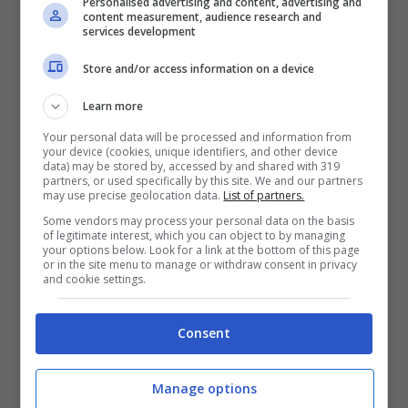
Personalised advertising and content, advertising and
content measurement, audience research and
non venivano sostituiti nel momento in cui
services development
questi diventavano farfalle? Come hanno
Store and/or access information on a device
fatto a capire che
la memoria del bruco
Learn more
resta uguale anche quando diventa
Your personal data will be processed and information from
your device (cookies, unique identifiers, and other device
farfalla?
data) may be stored by, accessed by and shared with 319
partners, or used specifically by this site. We and our partners
may use precise geolocation data.
List of partners.
Some vendors may process your personal data on the basis
of legitimate interest, which you can object to by managing
your options below. Look for a link at the bottom of this page
or in the site menu to manage or withdraw consent in privacy
and cookie settings.
Consent
Manage options