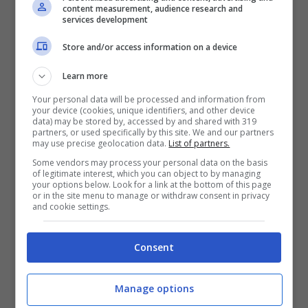
content measurement, audience research and
quella persona
dopo poco tempo .
services development
Store and/or access information on a device
Una vostra grande pecca è l’infatuazione,
Learn more
infatti
vi innamorate molto facilmente
di
Your personal data will be processed and information from
chiunque e proprio come ve ne innamorate
your device (cookies, unique identifiers, and other device
data) may be stored by, accessed by and shared with 319
partners, or used specifically by this site. We and our partners
siete capaci di dimenticare, lo fate senza
may use precise geolocation data.
List of partners.
alcuna cattiveria ma questo soprattutto per
le
Some vendors may process your personal data on the basis
of legitimate interest, which you can object to by managing
persone che vi vogliono bene risulta
your options below. Look for a link at the bottom of this page
or in the site menu to manage or withdraw consent in privacy
and cookie settings.
essere un grandissimo difetto.
Consent
L’amore è il vostro più grande sogno,
vorreste vivere una grande passione e un
Manage options
amore da favola
, il problema e che siete