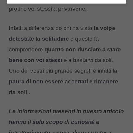
proprio voi stessi a privarvene.
Infatti a differenza do chi ha visto
la volpe
detestate la solitudine
e questo fa
comprendere
quanto non riusciate a stare
bene con voi stessi
e a bastarvi da soli.
Uno dei vostri più grande segreti è infatti
la
paura di non essere accettati e rimanere
da soli .
Le informazioni presenti in questo articolo
hanno il solo scopo di curiosità e
intrattenimento, senza alcuna pretesa