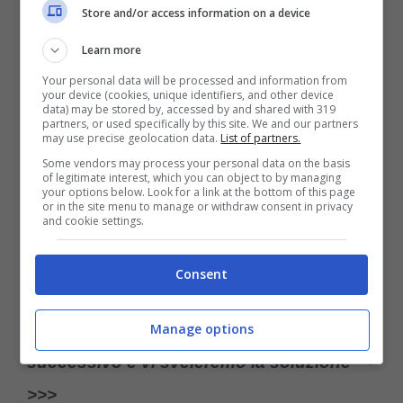
Store and/or access information on a device
Learn more
Your personal data will be processed and information from
your device (cookies, unique identifiers, and other device
data) may be stored by, accessed by and shared with 319
partners, or used specifically by this site. We and our partners
may use precise geolocation data.
List of partners.
Some vendors may process your personal data on the basis
of legitimate interest, which you can object to by managing
your options below. Look for a link at the bottom of this page
or in the site menu to manage or withdraw consent in privacy
Il test visivo dei gufi solo i più brillanti riusciranno a vedere
and cookie settings.
quello diverso
Consent
Ser non siete riusciti a localizzare il gufo
diverso nel tempo stabilito cliccate su
Manage options
successivo e vi sveleremo la soluzione—-
>>>