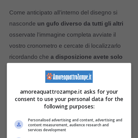
Come anticipato all’interno del disegno si
nasconde
un gufo diverso da tutti gli altri
osservate l’immagine completa avviate il
vostro cronometro e cercate di localizzarlo
ricordando che
a disposizione avete solo
10 secondi.
amoreaquattrozampe.it asks for your
consent to use your personal data for the
following purposes:
Personalised advertising and content, advertising and
content measurement, audience research and
services development