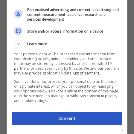
Novosibirsk
. Il video di questo straordinario
Personalised advertising and content, advertising and
evento è stato condiviso dall’agenzia stampa
content measurement, audience research and
services development
Rupty
sul suo canale youtube, il 31 luglio di
Store and/or access information on a device
due anni fa.
Learn more
Your personal data will be processed and information from
Il cucciolo chiamato
Nika
è stato
your device (cookies, unique identifiers, and other device
data) may be stored by, accessed by and shared with 319
abbandonato dalla madre perché era il più
partners, or used specifically by this site. We and our partners
may use precise geolocation data.
List of partners.
piccolo della cucciolata. Per evitare che
Some vendors may process your personal data on the basis
of legitimate interest, which you can object to by managing
morisse, un dipendente dello zoo ha deciso
your options below. Look for a link at the bottom of this page
or in the site menu to manage or withdraw consent in privacy
di provare a mettere insieme alla lince la sua
and cookie settings.
gatta domestica che aveva appena partorito.
Consent
Un’idea che ha avuto un esito positivo in
quanto la gatta si è subito prodigata a