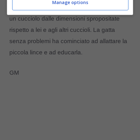
Manage options
prendersi cura di Nika, anche se si tratta di
un cucciolo dalle dimensioni spropositate
rispetto a lei e agli altri cuccioli. La gatta
senza problemi ha cominciato ad allattare la
piccola lince e ad educarla.
GM