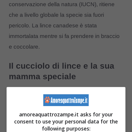
conservazione della natura (IUCN), ritiene
che a livello globale la specie sia fuori
pericolo. La lince canadese è stata
immortalata mentre si fa prendere in braccio
e coccolare.
Il cucciolo di lince e la sua
mamma speciale
Dalla Russia arriva invece la vicenda di
un
cucciolo di lince che ha trovato una mamma
amoreaquattrozampe.it asks for your
speciale
. Infatti, un gatto domestico ha
consent to use your personal data for the
adottato un cucciolo di lince allo
zoo di
following purposes: