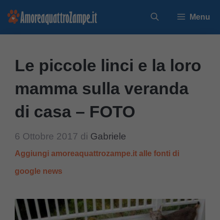
Vai
Menu
al
contenuto
Le piccole linci e la loro
mamma sulla veranda
di casa – FOTO
6 Ottobre 2017
di
Gabriele
Aggiungi amoreaquattrozampe.it alle fonti di
google news