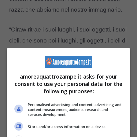
razza che abbiamo nel nostro immaginario.
“Oiraw ritrae i suoi luoghi, i suoi oggetti, i suoi
cieli, che sono poi i luoghi, gli oggetti, i cieli di
tante altre persone che hanno vissuto le
medesime esperienze. Sono immagini ferme
nel tempo. Luoghi che ci sembra di
amoreaquattrozampe.it asks for your
consent to use your personal data for the
conoscere benissimo, anche se non li
following purposes:
abbiamo mai visti; profumi che abbiamo già
Personalised advertising and content, advertising and
annusato; atmosfere che abbiamo
content measurement, audience research and
services development
certamente sentito sulla nostra pelle almeno
Store and/or access information on a device
una volta nella vita”, sottolinea la curatrice