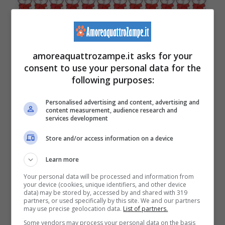
amoreaquattrozampe.it asks for your
consent to use your personal data for the
following purposes:
Personalised advertising and content, advertising and
content measurement, audience research and
services development
Store and/or access information on a device
Il test visivo dei 5 secondi trova animale nascosto tra i gatti
Learn more
Your personal data will be processed and information from
your device (cookies, unique identifiers, and other device
Se non siete riusciti a trovare l’animale
data) may be stored by, accessed by and shared with 319
partners, or used specifically by this site. We and our partners
diverso nascosto tra i gatti nei secondi
may use precise geolocation data.
List of partners.
stabiliti non disperate, cliccate su
Some vendors may process your personal data on the basis