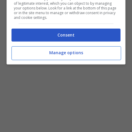
of legitimate interest, which you can object to by managing
your options below. Look for a link at the bottom of this page
successivo e vi sveleremo la soluzione
or in the site menu to manage or withdraw consent in privacy
and cookie settings.
—–>>>>
Consent
Pagine:
1
2
Manage options