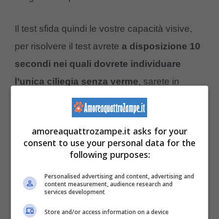
Il test sfida quindi le vostre capacità visive,
per risolvere il test avrete
a disposizione 10
secondi nei quali dovrete individuare
l’unica ciliegia senza verme
, sarete in
grado di individuarla ed entrare a far parte
anche voi
del 7% delle persone che ci
amoreaquattrozampe.it asks for your
riescono
? Osservate attentamente
consent to use your personal data for the
l’immagine completa.
following purposes:
Personalised advertising and content, advertising and
Il test visivo della ciliegia
content measurement, audience research and
services development
senza verme
Store and/or access information on a device