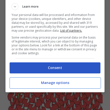
Localizzare la ciliegia senza verme
non è
Learn more
affatto semplice
ma con molta
Your personal data will be processed and information from
your device (cookies, unique identifiers, and other device
concentrazione potreste riuscirci anche voi!
data) may be stored by, accessed by and shared with 319
partners, or used specifically by this site. We and our partners
may use precise geolocation data.
List of partners.
Avviate il vostro cronometro e diamo il via al
Some vendors may process your personal data on the basis
test visivo della ciliegia senza verme.
of legitimate interest, which you can object to by managing
your options below. Look for a link at the bottom of this page
or in the site menu to manage or withdraw consent in privacy
and cookie settings.
Consent
Manage options