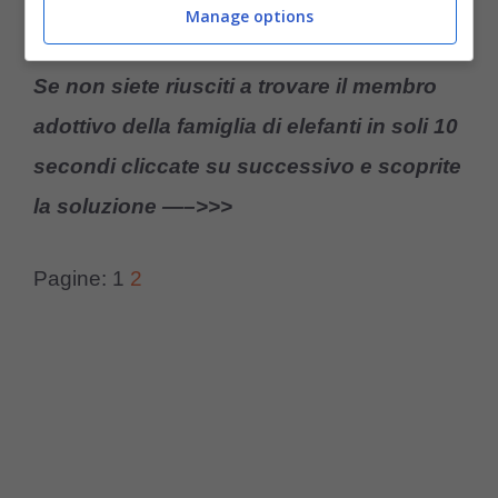
adottato dal branco di elefanti.
Manage options
Se non siete riusciti a trovare il membro
adottivo della famiglia di elefanti in soli 10
secondi cliccate su successivo e scoprite
la soluzione —–>>>
Pagine:
1
2