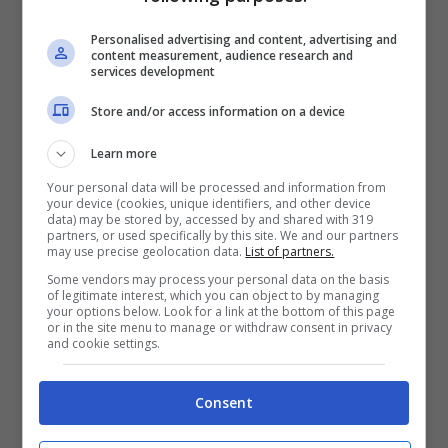
Personalised advertising and content, advertising and
content measurement, audience research and
services development
Store and/or access information on a device
Learn more
Your personal data will be processed and information from
your device (cookies, unique identifiers, and other device
data) may be stored by, accessed by and shared with 319
partners, or used specifically by this site. We and our partners
may use precise geolocation data.
List of partners.
Some vendors may process your personal data on the basis
of legitimate interest, which you can object to by managing
your options below. Look for a link at the bottom of this page
Il test visivo dell’orfano tra gli elefanti : riuscite a trovarlo?
or in the site menu to manage or withdraw consent in privacy
and cookie settings.
Osservate l’immagine attentamente e
in soli
Consent
10 secondi trovate il piccolo orfano