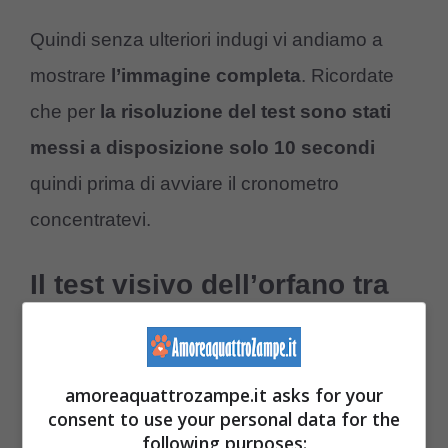
Quindi senza ulteriori indugi vi andiamo a
mostrare
l’immagine completa
. Ricordate
che per
la risoluzione del test sono stati
messi a disposizione solo 10 secondi
quindi prima di avviare il cronometro
concentratevi.
Il test visivo dell’orfano tra
gli elefanti
amoreaquattrozampe.it asks for your
consent to use your personal data for the
following purposes: