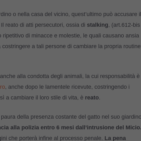
dino o nella casa del vicino, quest’ultimo può accusare i
 Il reato di atti persecutori, ossia di
stalking
, (art.612-bis
ripetitivo di minacce e molestie, le quali causano ansia
a costringere a tali persone di cambiare la propria routine
nche alla condotta degli animali, la cui responsabilità è
ero
, anche dopo le lamentele ricevute, costringendo i
ì a cambiare il loro stile di vita, è
reato
.
 paura della presenza costante del gatto nel suo giardin
a alla polizia entro 6 mesi dall’intrusione del Micio
ini che porterà infine al processo penale.
La pena