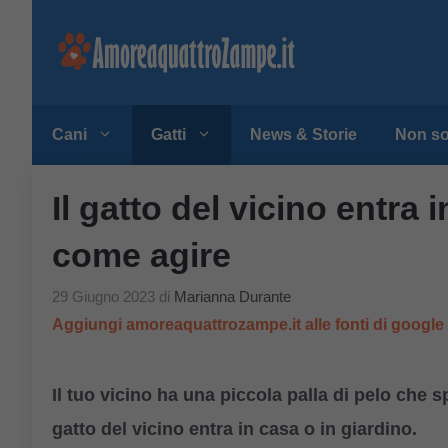
Vai
al
contenuto
Cani
Gatti
News & Storie
Non so
Il gatto del vicino entra
come agire
29 Giugno 2023
di
Marianna Durante
Aggiungi amoreaquattrozampe.it alle fonti di googl
Il tuo vicino ha una piccola palla di pelo che 
gatto del vicino entra in casa o in giardino.