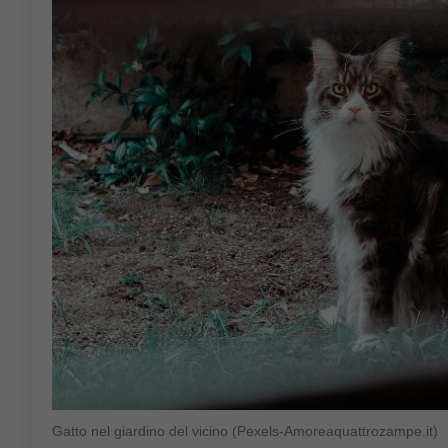
Gatto nel giardino del vicino (Pexels-Amoreaquattrozampe.it)