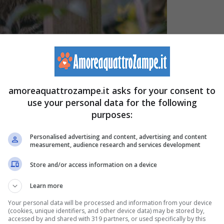
amoreaquattrozampe.it asks for your consent to
pe.it)
use your personal data for the following
purposes:
vicino, può facilmente infastidire quest’ultimo, sia perch
Personalised advertising and content, advertising and content
measurement, audience research and services development
no mangiando le piante,
sia perché potrebbe fare i suoi
bbe, in caso di allergie,
causare danni di salute alla
Store and/or access information on a device
Learn more
Your personal data will be processed and information from your device
con un amico a quattro zampe deve sapere che è compito
(cookies, unique identifiers, and other device data) may be stored by,
accessed by and shared with 319 partners, or used specifically by this