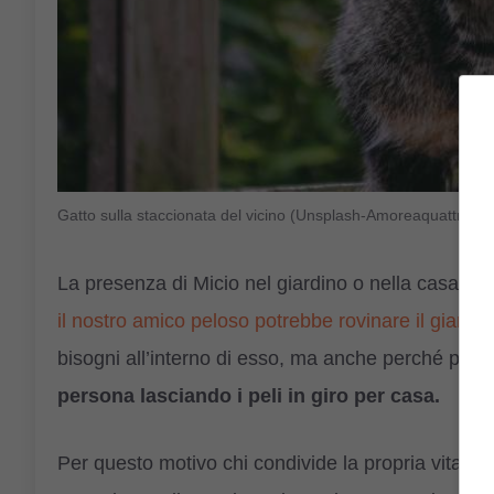
Gatto sulla staccionata del vicino (Unsplash-Amoreaquattrozam
La presenza di Micio nel giardino o nella casa del 
il nostro amico peloso potrebbe rovinare il giardi
bisogni all’interno di esso, ma anche perché potre
persona lasciando i peli in giro per casa.
Per questo motivo chi condivide la propria vita 