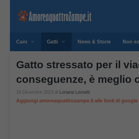
Vai
al
contenuto
Cani
Gatti
News & Storie
Non so
Gatto stressato per il vi
conseguenze, è meglio c
16 Dicembre 2023
di
Loriana Lionetti
Aggiungi amoreaquattrozampe.it alle fonti di googl