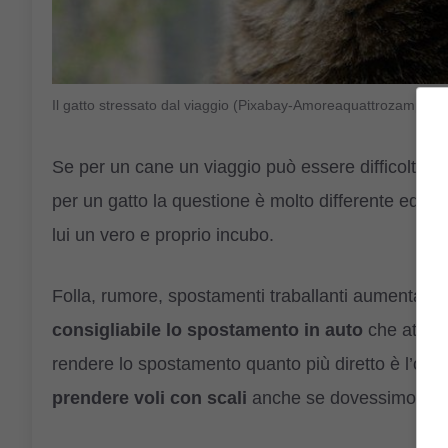
Il gatto stressato dal viaggio (Pixabay-Amoreaquattrozampr.it)
Se per un cane un viaggio può essere difficoltos
per un gatto la questione è molto differente ed u
lui un vero e proprio incubo.
Folla, rumore, spostamenti traballanti aumentano
consigliabile lo spostamento in auto
che attrav
rendere lo spostamento quanto più diretto è l’opzi
prendere voli con scali
anche se dovessimo spend