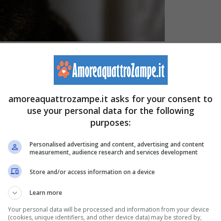
o ma sempre ben accetto, purché stia con il suo padrone,
amoreaquattrozampe.it asks for your consent to
no spostamento, soprattutto se lungo, può diventare per
use your personal data for the following
purposes:
Personalised advertising and content, advertising and content
 questo stress,
se possiamo decidere è quindi più
measurement, audience research and services development
erso altri mezzi. Se questo non fosse proprio possibile,
Store and/or access information on a device
one migliore,
in caso di aereo
, quindi,
evitiamo di
Learn more
ere di più per un diretto.
Your personal data will be processed and information from your device
(cookies, unique identifiers, and other device data) may be stored by,