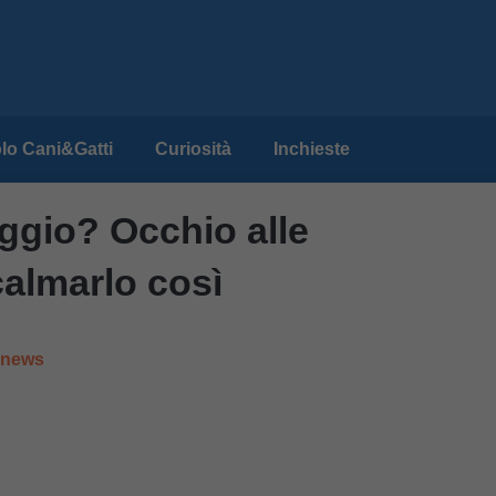
lo Cani&Gatti
Curiosità
Inchieste
aggio? Occhio alle
almarlo così
e news