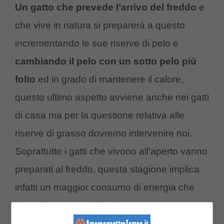
Un gatto che prevede l’arrivo del freddo
e
che vive in natura si preparerà a questo
incrementando le sue riserve di pelo e
cambiando il pelo con un sotto pelo più
folto
ed in grado di mantenere il calore,
questo ultimo aspetto avviene anche nei gatti
di casa ma per la questione relativa alle
riserve di grasso dovremo intervenire noi.
Soprattutto i gatti che vivono all’aperto vanno
preparati al freddo, questa stagione implica
infatti un maggior consumo di energia che
dovrebbe essere bilanciato con un aumento
delle reazioni e delle proteine di circa il 30%.