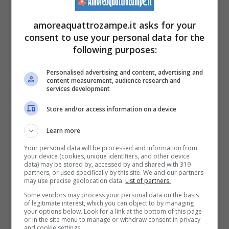
amoreaquattrozampe.it asks for your
In questo periodo poi
possiamo notare una
consent to use your personal data for the
following purposes:
letargia molto più pronunciata
del nostro
micio e questo è in parte normale. Con i primi
Personalised advertising and content, advertising and
content measurement, audience research and
freddi l’attività del gatto rallenta per poi
services development
riprendere prima dell’inizio della primavera,
Store and/or access information on a device
periodo in cui solitamente iniziano i
Learn more
corteggiamenti. In questo momento
Your personal data will be processed and information from
your device (cookies, unique identifiers, and other device
potremmo quindi osservare riposo incessanti
data) may be stored by, accessed by and shared with 319
partners, or used specifically by this site. We and our partners
che
possono occupare anche 20 ore della
may use precise geolocation data.
List of partners.
Some vendors may process your personal data on the basis
giornata
, in questi casi però è sempre
of legitimate interest, which you can object to by managing
your options below. Look for a link at the bottom of this page
meglio accertarsi che non vi siano altri motivi
or in the site menu to manage or withdraw consent in privacy
and cookie settings.