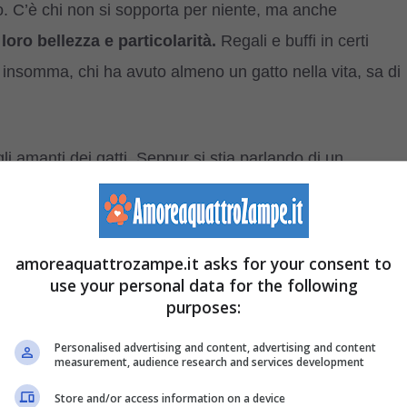
o. C’è chi non si sopporta per niente, ma anche
loro bellezza e particolarità.
Regali e buffi in certi
, insomma, chi ha avuto almeno un gatto nella vita, sa di
i amanti dei gatti. Seppur si stia parlando di un
scire ogni giorno più volte
per sopravvivere, poiché
 comunque ha delle
esigenze che ne determinano il
amoreaquattrozampe.it asks for your consent to
use your personal data for the following
purposes:
o a noi, i suoi padroni.
Personalised advertising and content, advertising and content
ocare spesso col nostro gatto
measurement, audience research and services development
Store and/or access information on a device