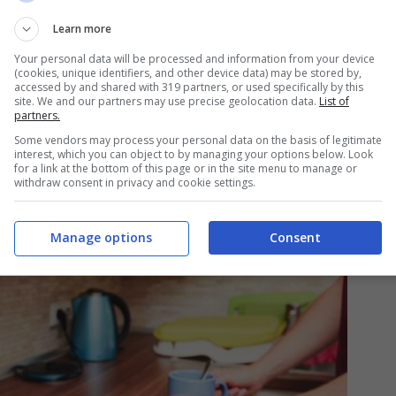
ipendente ha le sue esigenze,
bisogna scoprire
“cosa
Learn more
un mero saltellare e soffiare, ma è puro benessere sott
Your personal data will be processed and information from your device
(cookies, unique identifiers, and other device data) may be stored by,
accessed by and shared with 319 partners, or used specifically by this
site. We and our partners may use precise geolocation data.
List of
partners.
Some vendors may process your personal data on the basis of legitimate
interest, which you can object to by managing your options below. Look
for a link at the bottom of this page or in the site menu to manage or
withdraw consent in privacy and cookie settings.
Manage options
Consent