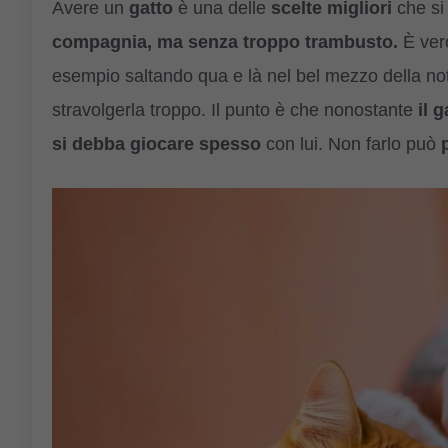
Avere un
gatto
è una delle
scelte migliori
che si
compagnia, ma senza troppo trambusto.
È vero
esempio saltando qua e là nel bel mezzo della not
stravolgerla troppo. Il punto è che nonostante
il g
si debba giocare spesso
con lui. Non farlo può