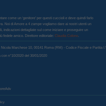
tare come un ‘genitore’ per questi cuccioli e deve quindi farlo
va. Noi di Amore a 4 zampe vogliamo dare ai nostri utenti un
li, indicazioni dettagliate sul come iniziare e proseguire un
iù fedele amico. Direttore editoriale:
Claudia Colono
.
a Nicola Marchese 10, 00141 Roma (RM) - Codice Fiscale e Partita I
ma con n°10/2020 del 30/01/2020
eCoreAdv
licy