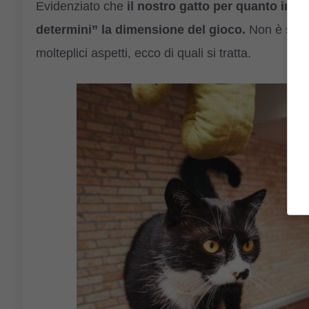
Evidenziato che
il nostro gatto per quanto ind
determini” la dimensione del gioco.
Non è solo 
molteplici aspetti, ecco di quali si tratta.