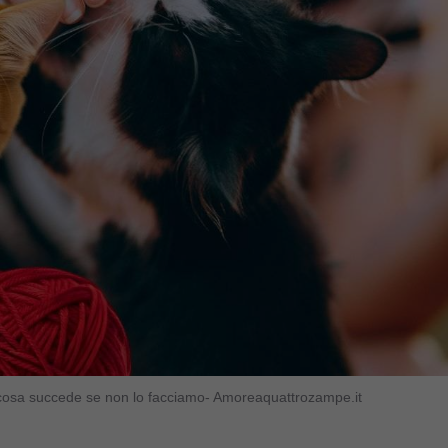
 cosa succede se non lo facciamo- Amoreaquattrozampe.it