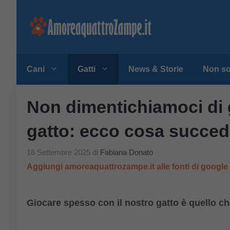
Vai
al
contenuto
Cani
Gatti
News & Storie
Non so
Non dimentichiamoci di 
gatto: ecco cosa succed
16 Settembre 2025
di
Fabiana Donato
Aggiungi amoreaquattrozampe.it alle fonti di googl
Giocare spesso con il nostro gatto è quello ch