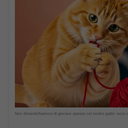
Non dimentichiamoci di giocare spesso col nostro gatto: ecco