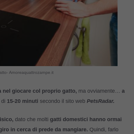
gatto- Amoreaquattrozampe.it
à nel giocare col proprio gatto,
ma ovviamente…
a
 di
15-20 minuti
secondo il sito web
PetsRadar.
isico,
dato che molti
gatti domestici hanno ormai
giro in cerca di prede da mangiare.
Quindi, farlo