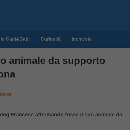
lo Cani&Gatti
Curiosità
Inchieste
uo animale da supporto
dona
e news
lldog Francese affermando fosse il suo animale da