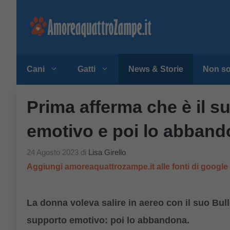
Vai
al
contenuto
Cani
Gatti
News & Storie
Non so
Prima afferma che è il s
emotivo e poi lo abban
24 Agosto 2023
di
Lisa Girello
Aggiungi amoreaquattrozampe.it alle fonti di googl
La donna voleva salire in aereo con il suo Bu
supporto emotivo: poi lo abbandona.