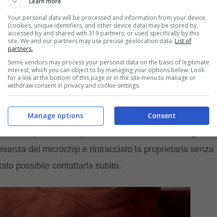
Learn more
Your personal data will be processed and information from your device
(cookies, unique identifiers, and other device data) may be stored by,
accessed by and shared with 319 partners, or used specifically by this
)
site. We and our partners may use precise geolocation data.
List of
partners.
Some vendors may process your personal data on the basis of legitimate
 alla passeggera che doveva mettere il cane in un
interest, which you can object to by managing your options below. Look
for a link at the bottom of this page or in the site menu to manage or
semplice “passeggino”. La donna aveva anche provato a
withdraw consent in privacy and cookie settings.
, ma questo non aveva cambiato l’opinione degli agenti.
Manage options
Consent
la sua meta
, ha poi lasciato il cane vicino al parcheggio
izia aeroportuale ha poi avvistato l’animale e indagato d
esenza del microchip e rintracciato la proprietaria senza
ato possibile contattarla subito.