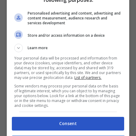
chi ha seguito il caso, il gatto non era un
animale trascurato, il suo modo di fare
Personalised advertising and content, advertising and
content measurement, audience research and
services development
indicava che in passato si erano presi cura di
lei e l’avevano amata.
Store and/or access information on a device
Learn more
Anche il bigliettino la descriveva come
Your personal data will be processed and information from
your device (cookies, unique identifiers, and other device
una che ama le coccole
. Forse il gesto
data) may be stored by, accessed by and shared with 319
partners, or used specifically by this site. We and our partners
dell’abbandono era qualcosa di estremo e
may use precise geolocation data.
List of partners.
Some vendors may process your personal data on the basis
necessario, se così possiamo dire. Come
of legitimate interest, which you can object to by managing
your options below. Look for a link at the bottom of this page
sottolineano i soccorritori
non bisogna
or in the site menu to manage or withdraw consent in privacy
and cookie settings.
abbandonare gli animali ma ci sono i
rifugi che si possono prendere cura di
Consent
loro.