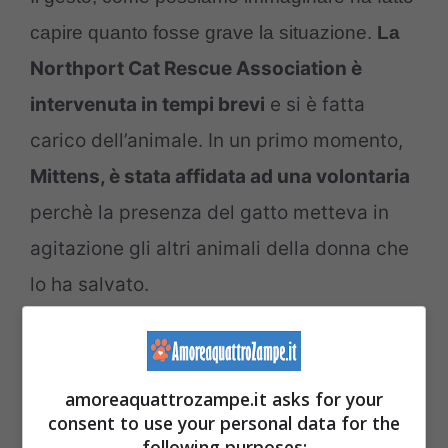
capire quanto fosse grave la situazione.
La
Northport Cat Rescue Association è
intervenuta in tempi brevi
e si è fatta
carico dell’animale. In un primo momento,
Mittens, è stata affidata ad una volontaria
perchè la presenza del gatto metteva in
agitazione gli altri animali della donna che
lo ha salvato.
Il gatto era dolce, affettuoso e cercava il
contatto con gli umani
, anche se era stata
amoreaquattrozampe.it asks for your
abbandonata in quelle condizioni. Stando a
consent to use your personal data for the
following purposes: