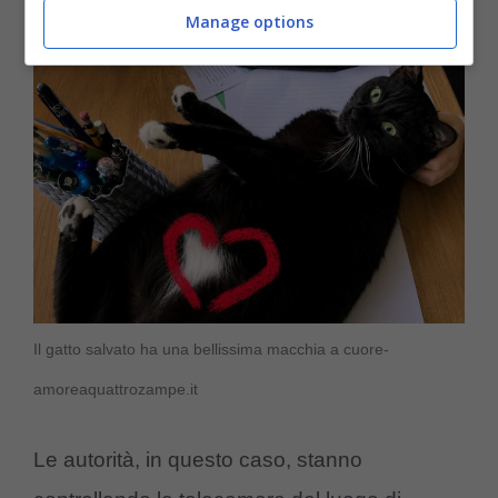
Manage options
Il gatto salvato ha una bellissima macchia a cuore-
amoreaquattrozampe.it
Le autorità, in questo caso, stanno