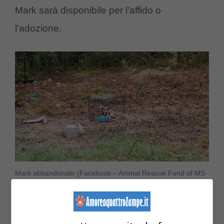
Mark sarà disponibile per l’affido o
l’adozione.
Mark abbandonato (Facebook – Animal Rescue Fund of MS
(ARF)) – Amoreaquattrozampe.it
L’
Animal Rescue Fund of Mississippi
è il più