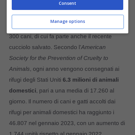
Consent
Manage options
Il centro di soccorso ospita attualmente oltre
300 cani, di cui fa parte anche il recente
cucciolo salvato. Secondo l’
American
Society for the Prevention of Cruelty to
Animals
, ogni anno vengono consegnati ai
rifugi degli Stati Uniti
6.3 milioni di animali
domestici
, pari a una media di 17.260 al
giorno. Il numero di cani e gatti accolti dai
rifugi per animali domestici ha raggiunto i
46.807 nel gennaio 2023, con un aumento di
1.744 unità rispetto al gennaio 2022.