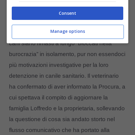
in che luogo è obbligatoria?
Consent
Il dottor Nicola Ambrosio,
responsabile
Manage options
veterinario
dell’ASL, ha evidenziato come i
cani siano rimasti a lungo “bloccati nella
burocrazia” in isolamento, pur non essendoci
più motivazioni investigative per la loro
detenzione in canile sanitario. Il veterinario
ha confermato di aver informato la Procura, a
cui spettava il compito di aggiornare la
famiglia Loffredo e la proprietaria, sollevando
la questione di cosa sia andato storto nel
flusso comunicativo che ha portato alla