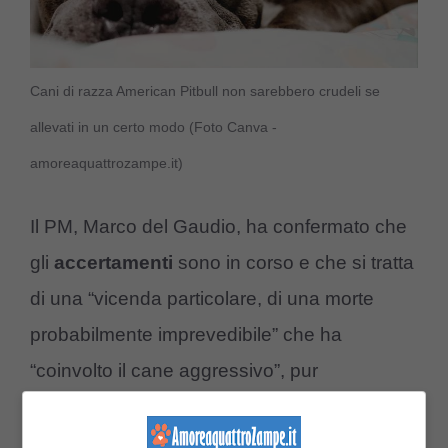
Cani di razza American Pitbull non sarebbero crudeli se
allevati in un certo modo (Foto Canva -
amoreaquattrozampe.it)
Il PM, Marco del Gaudio, ha confermato che
gli
accertamenti
sono in corso e che si tratta
di una “vicenda particolare, di una morte
probabilmente imprevedibile” che ha
“coinvolto il cane aggressivo”, pur
ammettendo di non essere aggiornato sulla
posizione attuale di Tyson. Laika è deceduta