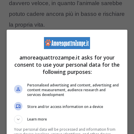
davvero veloce, in quanto l’animale sarebbe
potuto cadere ancora più in basso e rischiare
la propria vita.
Ti potrebbe interessare anche >>>
Sei
ragazzi salvano un cane intrappolato in un
amoreaquattrozampe.it asks for your
consent to use your personal data for the
canale – VIDEO
following purposes:
Quando i Vigili del Fuoco, accompagnati
Personalised advertising and content, advertising and
content measurement, audience research and
services development
dalla componente SAF – Speleo, Alpino,
Fluviale – sono arrivati sul posto della
Store and/or access information on a device
segnalazione hanno subito capito che
Learn more
recuperare il povero Poldo
non sarebbe
Your personal data will be processed and information from