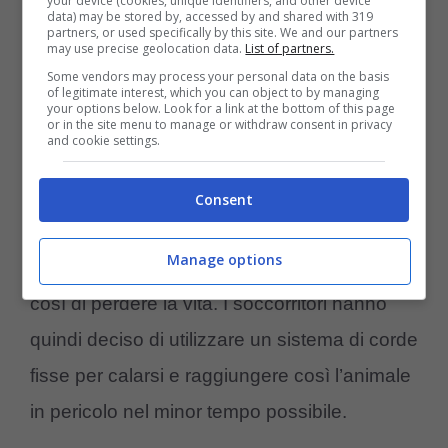
your device (cookies, unique identifiers, and other device
stato affatto facile
e che avrebbero dovuto
data) may be stored by, accessed by and shared with 319
partners, or used specifically by this site. We and our partners
may use precise geolocation data.
List of partners.
fare molta attenzione ed evitare che la
Some vendors may process your personal data on the basis
situazione potesse peggiorare. Infatti, il cane
of legitimate interest, which you can object to by managing
your options below. Look for a link at the bottom of this page
era caduto in un dirupo ad un altezza di 20
or in the site menu to manage or withdraw consent in privacy
and cookie settings.
metri, ma proprio sotto a lui si trovava un altro
salto ancora più alto e se il cane si fosse
Consent
mosso dal posto in cui si trovava
sarebbe
Manage options
potuto cadere ulteriormente
e rischiare
così di perdere la vita. I soccorritori hanno
quindi deciso di utilizzare un sistema di corde
fisse per calarsi e raggiungere così l’animale
in pericolo nel minor tempo possibile.