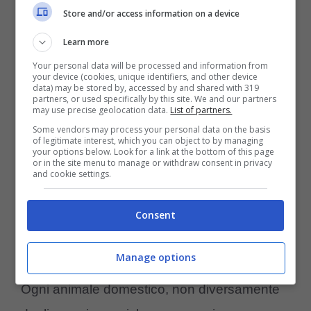
Store and/or access information on a device
loro case.
Learn more
Your personal data will be processed and information from
your device (cookies, unique identifiers, and other device
data) may be stored by, accessed by and shared with 319
partners, or used specifically by this site. We and our partners
may use precise geolocation data.
List of partners.
Some vendors may process your personal data on the basis
of legitimate interest, which you can object to by managing
your options below. Look for a link at the bottom of this page
or in the site menu to manage or withdraw consent in privacy
and cookie settings.
Consent
I cani giocano nella neve (Screenshot video Corriere Tv –
amoreaquattrozampe.it)
Manage options
Ogni animale domestico, non diversamente