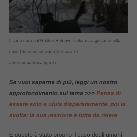
Il cane nero e il Golden Retriever color ocra giocano nella
neve (Screenshot video Corriere Tv –
amoreaquattrozampe.it)
Se vuoi saperne di più, leggi un nostro
approfondimento sul tema >>>
Pensa di
essere solo e ulula disperatamente, poi la
svolta: la sua reazione è tutta da ridere
E questo è stato proprio il caso degli umani