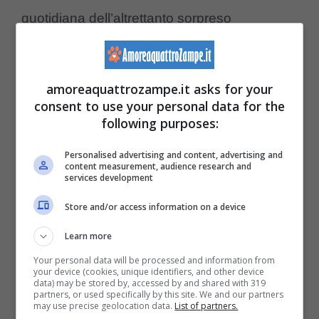
quotidiana dell’altrettanto sorpreso
esemplare.
amoreaquattrozampe.it asks for your
Il pelosetto ha infatti iniziato subito a giocare
consent to use your personal data for the
teneramente con Yetzu, per poi vedere in lui
following purposes:
una figura di riferimento, e come se
Personalised advertising and content, advertising and
rappresentasse – sostanzialmente per lui –
content measurement, audience research and
services development
un vero e proprio un genitore. Dal loro primo
Store and/or access information on a device
incontro, Biu Biu e il cucciolo, che sembrava
Learn more
essere stato
dapprima abbandonato
e poi
Your personal data will be processed and information from
fortunatamente lasciato libero a integrasi
your device (cookies, unique identifiers, and other device
data) may be stored by, accessed by and shared with 319
nella loro routine, sono forse ancor di più uno
partners, or used specifically by this site. We and our partners
may use precise geolocation data.
List of partners.