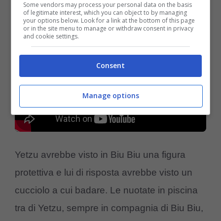
il riferimento dell’alta.
Some vendors may process your personal data on the basis
of legitimate interest, which you can object to by managing
your options below. Look for a link at the bottom of this page
or in the site menu to manage or withdraw consent in privacy
and cookie settings.
Consent
Manage options
Yetzu avrebbe visto in Biu Biu una figura
protettiva e lui di risposta avrebbe visto un
cucciolo a cui badare. Le nuotate in piscina
tra di Yetzu, sempre in compagnia di Biu Biu,