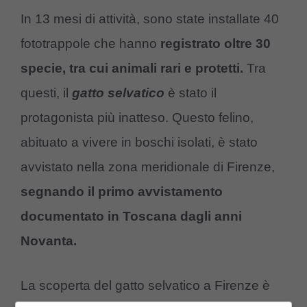
In 13 mesi di attività, sono state installate 40
fototrappole che hanno
registrato oltre 30
specie, tra cui animali rari e protetti.
Tra
questi, il
gatto selvatico
è stato il
protagonista più inatteso. Questo felino,
abituato a vivere in boschi isolati, è stato
avvistato nella zona meridionale di Firenze,
segnando il primo avvistamento
documentato in Toscana dagli anni
Novanta.
La scoperta del gatto selvatico a Firenze è