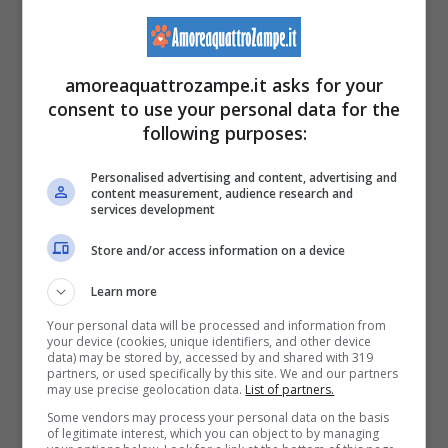
molto importante. Questo animale schivo e
difficile da avvistare è un indicatore della
qualità degli ecosistemi.
La sua presenza
amoreaquattrozampe.it asks for your
consent to use your personal data for the
suggerisce che alcune aree verdi urbane e
following purposes:
periurbane riescono ancora a offrire
un
Personalised advertising and content, advertising and
habitat adeguato a specie sensibili.
content measurement, audience research and
services development
Un ecosistema urbano ricco
Store and/or access information on a device
di vita
Learn more
Your personal data will be processed and information from
Oltre al gatto selvatico, il progetto ha portato
your device (cookies, unique identifiers, and other device
data) may be stored by, accessed by and shared with 319
partners, or used specifically by this site. We and our partners
alla luce la presenza di molte altre specie.
may use precise geolocation data.
List of partners.
Tra i mammiferi rilevati ci sono
la lepre
Some vendors may process your personal data on the basis
of legitimate interest, which you can object to by managing