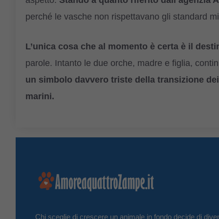
aspetto.
Stando a quanto riferito dall’agenzia 
perché le vasche non rispettavano gli standard mi
L’unica cosa che al momento è certa è il desti
parole. Intanto le due orche, madre e figlia, co
un simbolo davvero triste della transizione dei
marini.
Chi sceglie di crescere un animale in fondo decide di diven