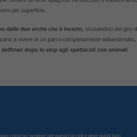
AFP
, ovvero un ente spagnolo ha bloccato il trasferiment
nimi per superficie.
no delle due orche che è incerto,
scusandoci del giro d
ntinuano a vivere in un parco completamente abbandonato
,
 delfinari dopo lo stop agli spettacoli con animali
tare come un ‘genitore’ per questi cuccioli e deve quindi farlo