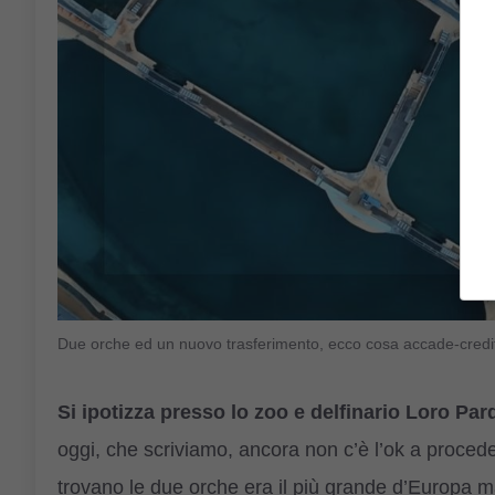
Due orche ed un nuovo trasferimento, ecco cosa accade-credi
Si ipotizza presso lo zoo e delfinario Loro Par
oggi, che scriviamo, ancora non c’è l’ok a procede
trovano le due orche era il più grande d’Europa 