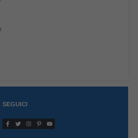
o
i
SEGUICI