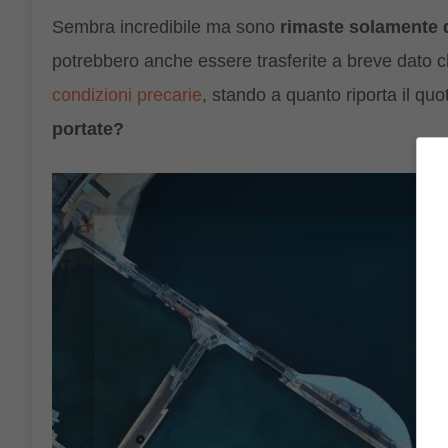
Sembra incredibile ma sono
rimaste solamente d
potrebbero anche essere trasferite a breve dato ch
condizioni precarie
, stando a quanto riporta il qu
portate?