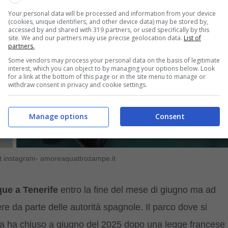
Your personal data will be processed and information from your device
(cookies, unique identifiers, and other device data) may be stored by,
accessed by and shared with 319 partners, or used specifically by this
site. We and our partners may use precise geolocation data.
List of
partners.
Some vendors may process your personal data on the basis of legitimate
interest, which you can object to by managing your options below. Look
for a link at the bottom of this page or in the site menu to manage or
withdraw consent in privacy and cookie settings.
Manage options
Consent
t instagram- amoreaquattrozampe.it
que a Tenerife
entro la fine del mese di giugno ma ad
re da parte delle autorità spagnole. Il parco dove si
ma ha chiuso a giugno del 2025 dopo una legge francese