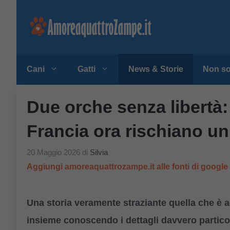
Vai
al
contenuto
Cani
Gatti
News & Storie
Non so
Due orche senza libertà
Francia ora rischiano u
20 Maggio 2026
di
Silvia
Aggiungi amoreaquattrozampe.it alle fonti di googl
Una storia veramente straziante quella che è 
insieme conoscendo i dettagli davvero partico