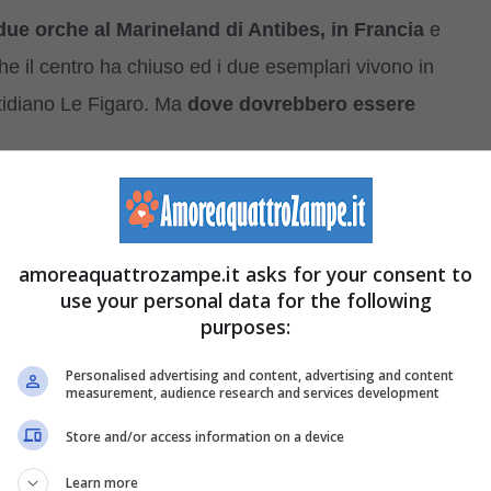
ue orche al Marineland di Antibes, in Francia
e
e il centro ha chiuso ed i due esemplari vivono in
otidiano Le Figaro. Ma
dove dovrebbero essere
amoreaquattrozampe.it asks for your consent to
use your personal data for the following
purposes:
Personalised advertising and content, advertising and content
measurement, audience research and services development
Store and/or access information on a device
Learn more