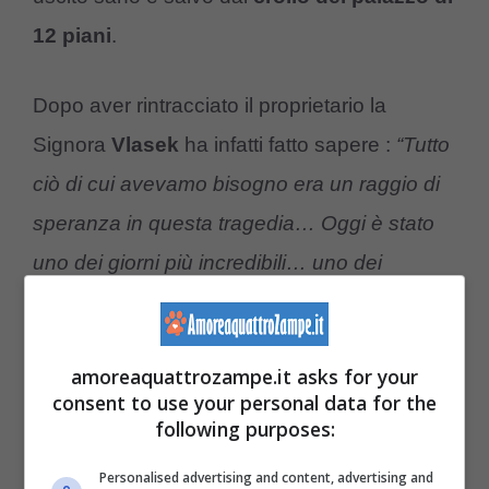
12 piani
.
Dopo aver rintracciato il proprietario la
Signora
Vlasek
ha infatti fatto sapere :
“Tutto
ciò di cui avevamo bisogno era un raggio di
speranza in questa tragedia… Oggi è stato
uno dei giorni più incredibili… uno dei
sopravvissuti è venuto a vedere il gatto e per
determinare se era il gatto della sua famiglia
amoreaquattrozampe.it asks for your
e LO ERA!
consent to use your personal data for the
following purposes:
“Siamo così grati di poter aiutare in ogni
Personalised advertising and content, advertising and