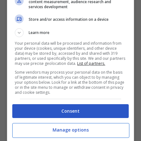
piccolo modo. Queste famiglie hanno perso
content measurement, audience research and
services development
così tanto, ma il nostro lavoro di squadra
Store and/or access information on a device
delle comunità della Florida meridionale è
Learn more
stato in grado di dare loro questo. Grazie!”
Your personal data will be processed and information from
your device (cookies, unique identifiers, and other device
data) may be stored by, accessed by and shared with 319
Il
gatto di nome Binx
è stato riconsegnato al
partners, or used specifically by this site. We and our partners
may use precise geolocation data.
List of partners.
proprietario che è stato felicissimo di poterlo
Some vendors may process your personal data on the basis
riabbracciare, a quanto pare
il felino viveva
of legitimate interest, which you can object to by managing
your options below. Look for a link at the bottom of this page
or in the site menu to manage or withdraw consent in privacy
in un appartamento sito al nono piano
and cookie settings.
dell’edificio, e a quanto pare due parenti del
Consent
felino sarebbero ancora in ospedale mentre
un terzo risulta ancora disperso.
Manage options