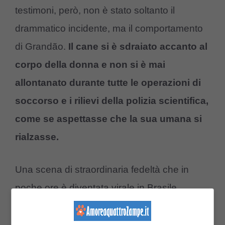
testimoni, però, non è stato soltanto il
drammatico incidente, ma il comportamento
di Grandão.
Il cane si è sdraiato accanto al
corpo della donna e non si è mai
allontanato durante tutte le operazioni di
soccorso e i rilievi della polizia scientifica,
come se aspettasse che la sua umana si
rialzasse.
Una scena di straordinaria fedeltà che in
poche ore è diventata virale in Brasile.
Il salvataggio e una nuova