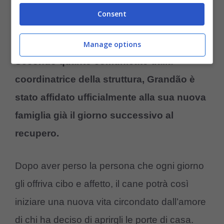
residente nel quartiere Floresta, nel vicino
Consent
comune di Estância Velha, che dopo aver
letto la notizia ha deciso di adottarlo.
Manage options
Secondo quanto comunicato dalla
coordinatrice della struttura, Grandão è
stato affidato ufficialmente alla sua nuova
famiglia già il giorno successivo al
recupero.
Dopo aver perso la persona che ogni giorno
gli offriva cibo e affetto, il cane potrà così
iniziare una nuova vita circondato dall’amore
di chi ha deciso di aprirgli le porte di casa.