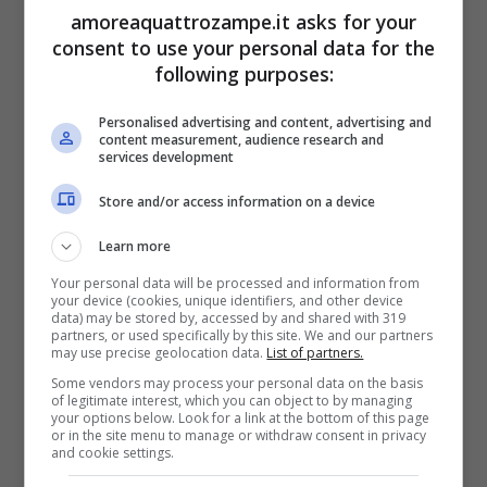
amoreaquattrozampe.it asks for your
vita
consent to use your personal data for the
following purposes:
Terminati gli accertamenti, i volontari
Personalised advertising and content, advertising and
dell’Unione Protettrice degli Animali di Portão
content measurement, audience research and
services development
(UPAP) hanno recuperato Grandão e lo
Store and/or access information on a device
hanno trasferito nel
canile municipale
, una
struttura che ospita oltre 220 cani salvati da
Learn more
situazioni di abbandono e maltrattamento.
Your personal data will be processed and information from
your device (cookies, unique identifiers, and other device
data) may be stored by, accessed by and shared with 319
partners, or used specifically by this site. We and our partners
Per lui, però, la permanenza è durata
may use precise geolocation data.
List of partners.
Some vendors may process your personal data on the basis
pochissimo.
of legitimate interest, which you can object to by managing
your options below. Look for a link at the bottom of this page
or in the site menu to manage or withdraw consent in privacy
and cookie settings.
La sua storia ha infatti commosso una donna