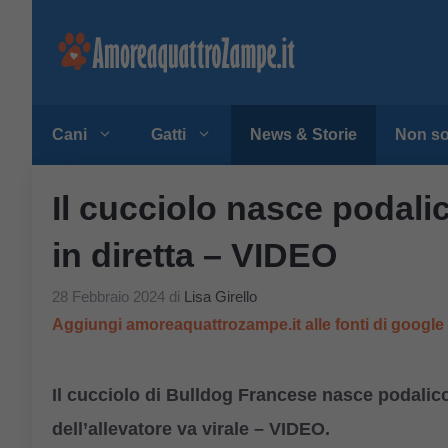
Vai
al
contenuto
Cani
Gatti
News & Storie
Non so
Il cucciolo nasce podalic
in diretta – VIDEO
28 Febbraio 2024
di
Lisa Girello
Aggiungi amoreaquattrozampe.it alle fonti di googl
Il cucciolo di Bulldog Francese nasce podalico 
dell’allevatore va virale – VIDEO.