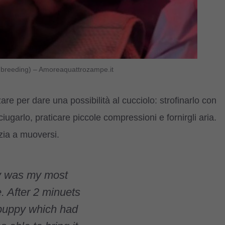
breeding) – Amoreaquattrozampe.it
e per dare una possibilità al cucciolo: strofinarlo con
ciugarlo, praticare piccole compressioni e fornirgli aria.
izia a muoversi.
ly was my most
e. After 2 minuets
 puppy which had