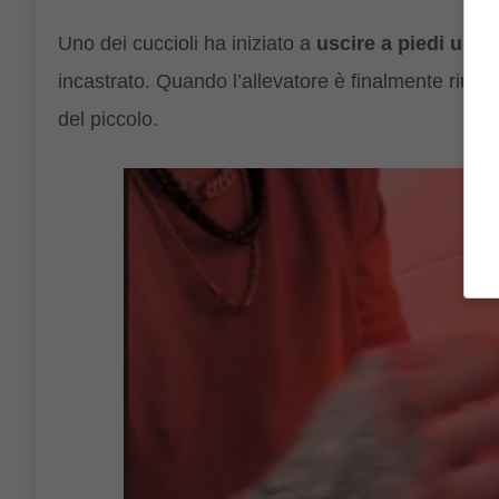
Uno dei cuccioli ha iniziato a
uscire a piedi uniti
incastrato. Quando l’allevatore è finalmente riuscit
del piccolo.