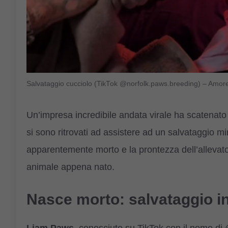
Salvataggio cucciolo (TikTok @norfolk.paws.breeding) – Amor
Un’impresa incredibile andata virale ha scatenato 
si sono ritrovati ad assistere ad un salvataggio mi
apparentemente morto e la prontezza dell’allevato
animale appena nato.
Nasce morto: salvataggio in 
Liam Paws
, conosciuto su TikTok con il nome di 