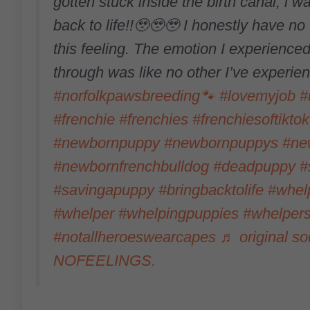
gotten stuck inside the birth canal, i wa
back to life!!🥹🥹🥹 I honestly have no
this feeling. The emotion I experience
through was like no other I’ve experie
#norfolkpawsbreeding🐾
#lovemyjob
#
#frenchie
#frenchies
#frenchiesoftiktok
#newbornpuppy
#newbornpuppys
#ne
#newbornfrenchbulldog
#deadpuppy
#
#savingapuppy
#bringbacktolife
#whel
#whelper
#whelpingpuppies
#whelpers
#notallheroeswearcapes
♬ original s
NOFEELINGS.