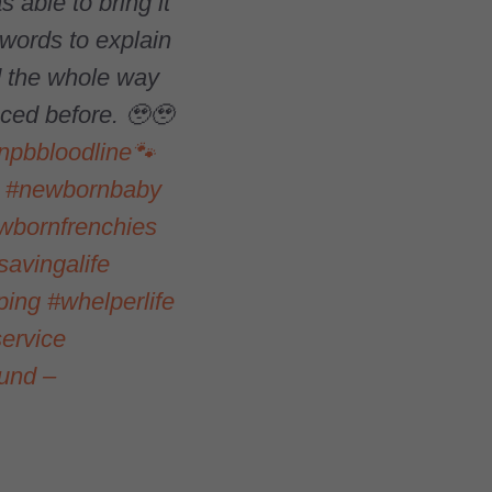
s able to bring it
 words to explain
d the whole way
nced before. 🥹🥹
npbbloodline🐾
#newbornbaby
wbornfrenchies
savingalife
ping
#whelperlife
ervice
ound –