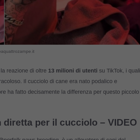
eaquattrozampe.it
la reazione di oltre
13 milioni di utenti
su TikTok, i qual
racoloso. Il cucciolo di cane era nato podalico e
re ha fatto decisamente la differenza per questo piccolo
diretta per il cucciolo – VIDEO
@norfolk.paws.breeding, è un allevatore di cani del