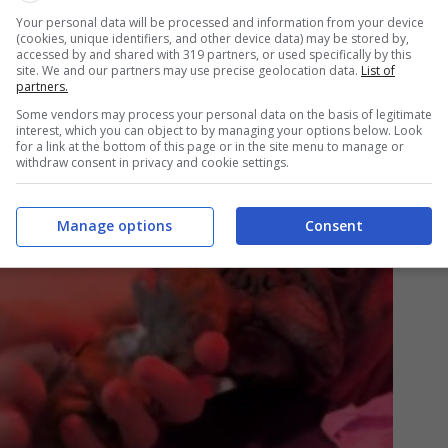
Your personal data will be processed and information from your device
, il contrario di come dovrebbe andare, ed è rimasto
(cookies, unique identifiers, and other device data) may be stored by,
accessed by and shared with 319 partners, or used specifically by this
site. We and our partners may use precise geolocation data.
List of
o a tirarlo fuori, non c’era alcun segno di vita da parte
partners.
Some vendors may process your personal data on the basis of legitimate
interest, which you can object to by managing your options below. Look
for a link at the bottom of this page or in the site menu to manage or
withdraw consent in privacy and cookie settings.
Manage options
Consent