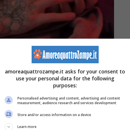
ws.breeding) – Amoreaquattrozampe.it
 di salvare un cucciolo nato morto, mentre si trovava a
amoreaquattrozampe.it asks for your consent to
og Francese
. A differenza di ciò che si crede e anche se
use your personal data for the following
purposes:
l parto, il Bulldog Francese può partorire in modo
lla prima cucciolata del Bulldog Francese e fortunatament
Personalised advertising and content, advertising and content
measurement, audience research and services development
Store and/or access information on a device
to cesareo nel cane: quando è necessario e i rischi
Learn more