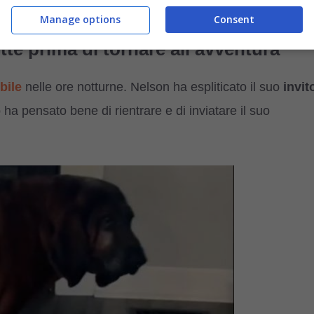
Manage options
Consent
tte prima di tornare all’avventura
bile
nelle ore notturne. Nelson ha espliticato il suo
invit
ha pensato bene di rientrare e di inviatare il suo