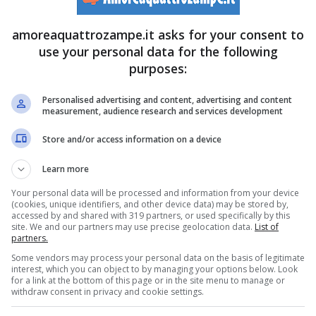
amoreaquattrozampe.it asks for your consent to
use your personal data for the following
purposes:
Personalised advertising and content, advertising and content
measurement, audience research and services development
ampe.it)
Store and/or access information on a device
 (vedi sotto) uno dei cani di famiglia,
Nelson
, si affaccia
Learn more
ter entrare all’interno come se nulla fosse accaduto.
Your personal data will be processed and information from your device
(cookies, unique identifiers, and other device data) may be stored by,
accessed by and shared with 319 partners, or used specifically by this
site. We and our partners may use precise geolocation data.
List of
fondimento sul tema>>>
Suonano al campanello in
partners.
Some vendors may process your personal data on the basis of legitimate
interest, which you can object to by managing your options below. Look
for a link at the bottom of this page or in the site menu to manage or
withdraw consent in privacy and cookie settings.
agire con qualcuno. Questo qualcuno è il suo amico di