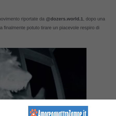
 movimento riportate da
@dozers.world.1
, dopo una
finalmente potuto tirare un piacevole respiro di