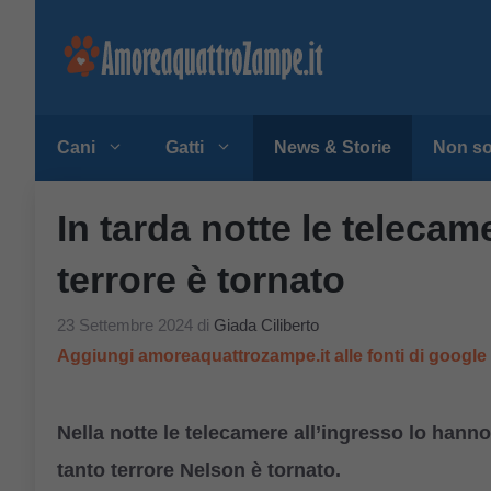
Vai
al
contenuto
Cani
Gatti
News & Storie
Non so
In tarda notte le telecam
terrore è tornato
23 Settembre 2024
di
Giada Ciliberto
Aggiungi amoreaquattrozampe.it alle fonti di googl
N
ella notte le telecamere all’ingresso lo hann
tanto terrore Nelson è tornato.