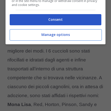
or in the site menu to manage or withdraw consent in privacy
and cookie settings.
Cucciolo disidratato (Instagram hot_spot.media –
Consent
Amoreaquattrozampe.it)
Manage options
Fortuitamente la vicenda si è conclusa nel
migliore dei modi. I 6 cuccioli sono stati
rifocillati e idratati dagli agenti e infine
trasportati all’interno di una struttura
competente che si trovava nelle vicinanze. A
ciascuno dei piccoli cagnolini, ora in attesa di
adozione, sono stati affidati i rispettivi nomi:
Mona Lisa
, Red, Horton, Pinson, Sandy e