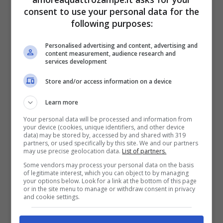
consent to use your personal data for the
Mamma civetta coccola piccoli (TikTok -@ausgeo)
following purposes:
Personalised advertising and content, advertising and
Le
mamme gufo grigio
sono note per
content measurement, audience research and
services development
restare sulla difensiva quando altri predatori
Store and/or access information on a device
si avvicinano ai loro piccolini, usando
Learn more
distrazioni e manifestazioni aggressive per
Your personal data will be processed and information from
allontanare chiunque voglia creare problemi.
your device (cookies, unique identifiers, and other device
data) may be stored by, accessed by and shared with 319
Sia la mamma che il papà civetta grigia
partners, or used specifically by this site. We and our partners
may use precise geolocation data.
List of partners.
lavorano insieme per nutrire i piccoli,
Some vendors may process your personal data on the basis
of legitimate interest, which you can object to by managing
portando a turno il cibo al nido. Si nutrono
your options below. Look for a link at the bottom of this page
or in the site menu to manage or withdraw consent in privacy
principalmente di roditori che prima
and cookie settings.
masticano e poi rigurgitano per i piccoli.