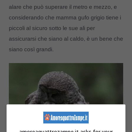
alare che può superare il metro e mezzo, e
considerando che mamma gufo grigio tiene i
piccoli al sicuro sotto le sue ali per
assicurarsi che siano al caldo, è un bene che
siano così grandi.
amoreaquattrozampe.it asks for your