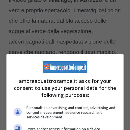
vero e proprio spettacolo. I meravigliosi colori
che offre la natura, dal blu acceso delle
acque al verde della vegetazione,
accompagnati dall’inaspettata visione delle
cerve che nuotano, rendono il tutto magico.
Abituati ad avere l’idea di questi animali che
amoreaquattrozampe.it asks for your
corrono saltellanti per i boschi, non ci
consent to use your personal data for the
aspetteremmo mai di vederli nuotare, con
following purposes:
tale facilità ed eleganza nel
lago di San
Personalised advertising and content, advertising and
Domenico
.
content measurement, audience research and
services development
Store and/or access information on a device