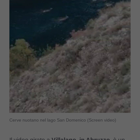
Cerve nuotano nel lago San Domenico (Screen video)
Il video girato a
Villalago, in Abruzzo
, è un