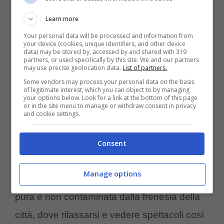
Il lago artificiale permetterà al gruppo,
Learn more
attraversandolo, di raggiungere il versante
Your personal data will be processed and information from
della montagna davanti a loro. Davvero molti
your device (cookies, unique identifiers, and other device
data) may be stored by, accessed by and shared with 319
i commenti sotto al post, dove tutti affascinati
partners, or used specifically by this site. We and our partners
may use precise geolocation data.
List of partners.
scrivono di quale meraviglioso spettacolo sia
Some vendors may process your personal data on the basis
of legitimate interest, which you can object to by managing
il video proposto.
your options below. Look for a link at the bottom of this page
or in the site menu to manage or withdraw consent in privacy
and cookie settings.
Tra di loro anche chi fissa già una nuova
meta per una gita fuori porta, o chi ammette
Consent
felice di essere orgoglioso di vivere in quei
Manage options
meravigliosi posti. Luoghi di una bellezza
pura e non contaminata dalla frenesia della
città, dove rilassarsi e vedere spettacoli così